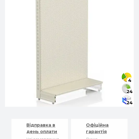
4
24
24
Відправка в
Офіційна
день оплати
гарантія