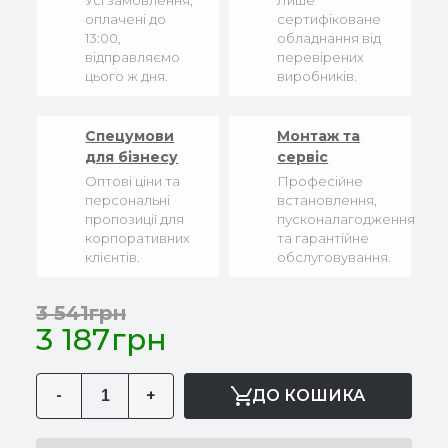
Усі замовлення,
Лише
оплачені до
сертифіковане
13:00,
обладнання від
відправляємо
перевірених
цього ж дня.
виробників.
Спецумови
Монтаж та
для бізнесу
сервіс
Оптові ціни та
Професійне
персональні
встановлення,
пропозиції для
пусконалагодження
корпоративних
та гарантійне
клієнтів.
обслуговування.
3 541грн
3 187грн
-
+
ДО КОШИКА