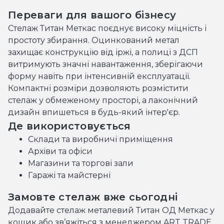
Переваги для вашого бізнесу
Стелаж Титан Меткас поєднує високу міцність і
простоту збирання. Оцинкований метал
захищає конструкцію від іржі, а полиці з ДСП
витримують значні навантаження, зберігаючи
форму навіть при інтенсивній експлуатації.
Компактні розміри дозволяють розмістити
стелаж у обмеженому просторі, а лаконічний
дизайн впишеться в будь-який інтер'єр.
Де використовується
Склади та виробничі приміщення
Архіви та офіси
Магазини та торгові зали
Гаражі та майстерні
Замовте стелаж вже сьогодні
Додавайте стелаж металевий Титан ОД Меткас у
кошик або зв’яжіться з менеджером ART TRADE