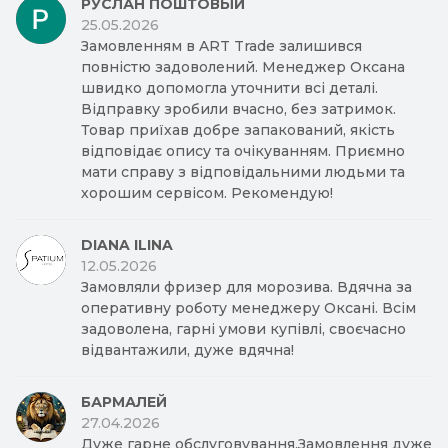
РУСЛАН ПОШТОВЫЙ
25.05.2026
Замовленням в ART Trade залишився
повністю задоволений. Менеджер Оксана
швидко допомогла уточнити всі деталі.
Відправку зробили вчасно, без затримок.
Товар приїхав добре запакований, якість
відповідає опису та очікуванням. Приємно
мати справу з відповідальними людьми та
хорошим сервісом. Рекомендую!
DIANA ILINA
12.05.2026
Замовляли фризер для морозива. Вдячна за
оперативну роботу менеджеру Оксані. Всім
задоволена, гарні умови купівлі, своєчасно
відвантажили, дуже вдячна!
БАРМАЛЕЙ
27.04.2026
Дуже гарне обслуговування.Замовлення дуже