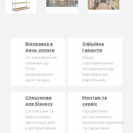
Відправка в
Офіційна
день оплати
гарантія
Усі замовлення,
Лише
оплачені до
сертифіковане
13:00,
обладнання від
відправляємо
перевірених
цього ж дня.
виробників.
Спецумови
Монтаж та
для бізнесу
сервіс
Оптові ціни та
Професійне
персональні
встановлення,
пропозиції для
пусконалагодження
корпоративних
та гарантійне