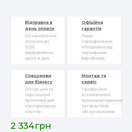
Відправка в
Офіційна
день оплати
гарантія
Усі замовлення,
Лише
оплачені до
сертифіковане
13:00,
обладнання від
відправляємо
перевірених
цього ж дня.
виробників.
Спецумови
Монтаж та
для бізнесу
сервіс
Оптові ціни та
Професійне
персональні
встановлення,
пропозиції для
пусконалагодження
корпоративних
та гарантійне
клієнтів.
обслуговування.
2 334грн