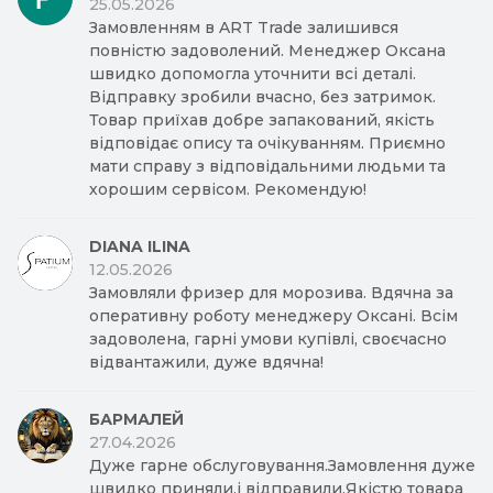
25.05.2026
Замовленням в ART Trade залишився
повністю задоволений. Менеджер Оксана
швидко допомогла уточнити всі деталі.
Відправку зробили вчасно, без затримок.
Товар приїхав добре запакований, якість
відповідає опису та очікуванням. Приємно
мати справу з відповідальними людьми та
хорошим сервісом. Рекомендую!
DIANA ILINA
12.05.2026
Замовляли фризер для морозива. Вдячна за
оперативну роботу менеджеру Оксані. Всім
задоволена, гарні умови купівлі, своєчасно
відвантажили, дуже вдячна!
БАРМАЛЕЙ
27.04.2026
Дуже гарне обслуговування.Замовлення дуже
швидко приняли,і відправили.Якістю товара