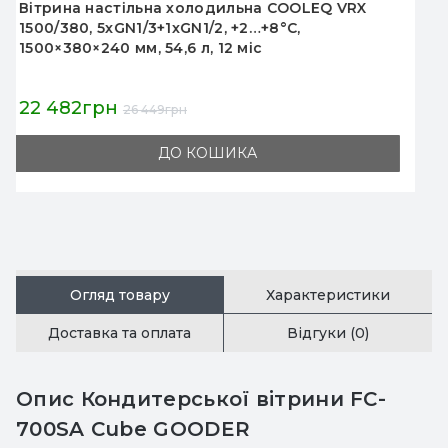
Вітрина холодильна GoodFood RTF128
нержавіюча сталь
29 815грн
33 128грн
ДО КОШИКА
Огляд товару
Характеристики
Доставка та оплата
Відгуки (0)
Опис Кондитерської вітрини FC-
700SA Cube GOODER