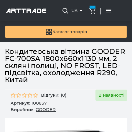
0
|
UA
Каталог товарів
Кондитерська вітрина GOODER
FC-700SA 1800х660х1130 мм, 2
скляні полиці, NO FROST, LED-
підсвітка, охолодження R290,
Китай
Відгуки:
(0)
В наявності
Артикул:
100837
Виробник:
GOODER