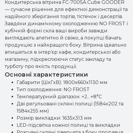
Кондитерська вітрина FC-700SA Cube GOODER
— сучасне рішення для ефектної демонстрації та
надійного зберігання тортів, тістечок і десертів.
Завдяки динамічному охолодженню NO FROST і
кубічній формі скла ваші вироби завжди
виглядають апетитно й свіжо, а покупці бачать
продукцію з найкращого боку. Вітрина ідеально
впишеться в інтер’єр кафе, кондитерської або
магазину, підкреслюючи статус закладу та
турботу про якість продукції.
Основні характеристики
Габарити (ШxГxВ): 1800x660x1130 мм
Тип охолодження: NO FROST
Температурний діапазон: +2…+8°C
Дві регульовані скляні полиці (1584x202 та
1584x255 мм)
Розмір викладки: 1635x313 мм
LED-підсвітка кожної полиці та викладки
Розсувні скляні дверцята з боку продавця