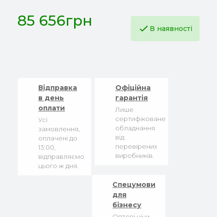
85 656грн
В наявності
Відправка
Офіційна
в день
гарантія
оплати
Лише
сертифіковане
Усі
обладнання
замовлення,
від
оплачені до
перевірених
13:00,
виробників.
відправляємо
цього ж дня.
Спецумови
для
бізнесу
Оптові ціни