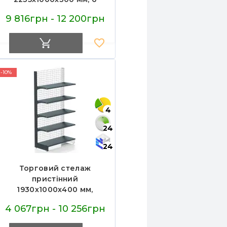
полиць, метал,
9 816грн - 12 200грн
антрацит, для складу
та магазину, Україна
-10%
4
24
24
Торговий стелаж
пристінний
1930х1000х400 мм,
Modern Expo, 5 полиць,
4 067грн - 10 256грн
задня стінка сітка,
антрацит, для магазину