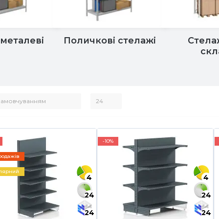
 металеві
Поличкові стелажі
Стела
скл
-10%
родажів
лярний
4
4
24
24
24
24