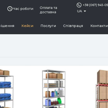
+38 (067) 945-0
Оплата та
Час роботи
UA
доставка
рішення
Кейси
Послуги
Співпраця
Контакти