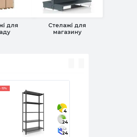
жі для
Стелажі для
аду
магазину
-15%
4
24
24