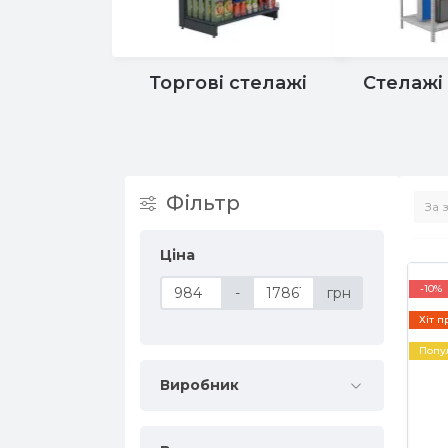
Торгові стелажі
Стелажі
Фільтр
Ціна
-10%
-
грн
Хіт п
Попу
Виробник