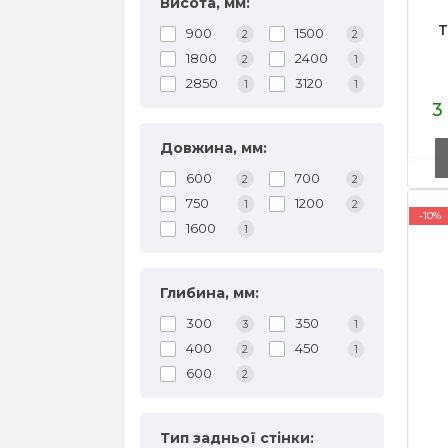
Висота, мм:
Т
900
1500
2
2
1800
2400
2
1
2850
3120
1
1
M
3
м
Довжина, мм:
600
700
2
2
750
1200
1
2
-10%
1600
1
Глибина, мм:
300
350
3
1
400
450
2
1
600
2
Тип задньої стінки: