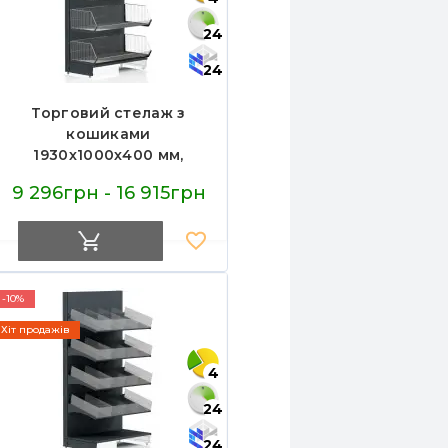
24
24
Торговий стелаж з
кошиками
1930х1000х400 мм,
Modern Expo, кошики
9 296грн - 16 915грн
2+3, антрацит,
металевий для
магазину
-10%
Хіт продажів
4
24
24