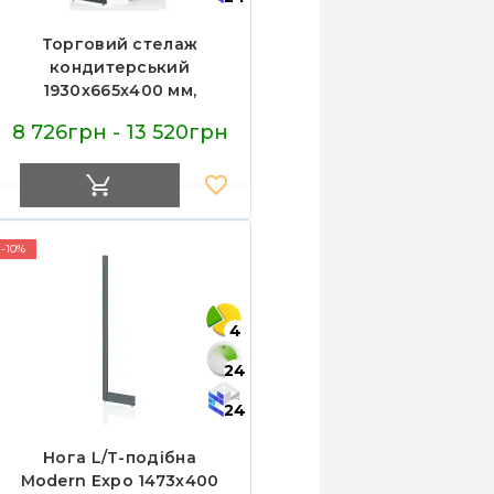
Торговий стелаж
кондитерський
1930х665х400 мм,
Modern Expo, 4 полиці,
8 726грн - 13 520грн
металевий, для
цукерок, антрацит
-10%
4
24
24
Нога L/T-подібна
Modern Expo 1473х400