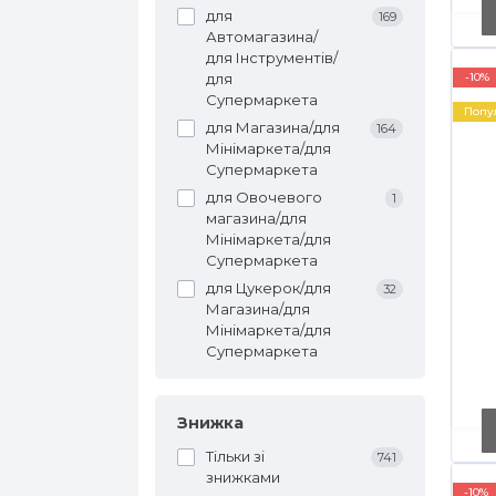
для
169
Автомагазина/
для Інструментів/
для
-10%
Супермаркета
Попу
для Магазина/для
164
Мінімаркета/для
Супермаркета
для Овочевого
1
магазина/для
Мінімаркета/для
Супермаркета
для Цукерок/для
32
Магазина/для
Мінімаркета/для
Супермаркета
м
Знижка
Тільки зі
741
знижками
-10%