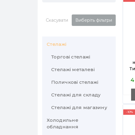
Скасувати
Виберіть фільтри
Стелажі
Торгові стелажі
Ти
Стелажі металеві
Стелажі торговельні
пристінні
4
Поличкові стелажі
Стелаж у комору
Стелажі острівні
Стелажі для складу
Стелажі в льох
Стелажі кондитерські
Стелажі для магазину
Стелажі для гаража
Палетні стелажі
-10%
Стелажі перфоровані
Холодильне
Стелажі для дому
В'їзні стелажі
обладнання
Стелажі для
Стелажі на
Мезоніни
алкоголю