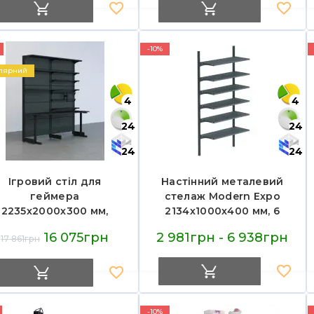
пекарень, Україна
-10%
лярний
4
4
24
24
24
24
Ігровий стіл для
Настінний металевий
геймера
стелаж Modern Expo
2235х2000х300 мм,
2134х1000х400 мм, 6
Modern Expo,
полиць, антрацит,
16 075грн
2 981грн - 6 938грн
17 861грн
еталевий, пристінний,
навантаження до 350
антрацит
кг, для магазину та
складу
-10%