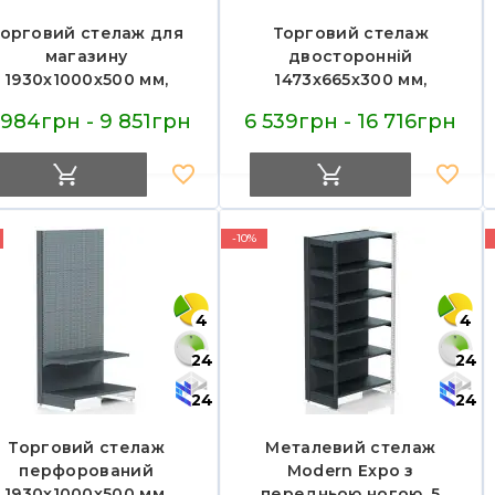
орговий стелаж для
Торговий стелаж
магазину
двосторонній
1930х1000х500 мм,
1473х665х300 мм,
odern Expo, 5 полиць,
Modern Expo, 8 полиць,
 984грн - 9 851грн
6 539грн - 16 716грн
еталевий, пристінний,
металевий, для
антрацит
магазину, антрацит
-10%
4
4
24
24
24
24
Торговий стелаж
Металевий стелаж
перфорований
Modern Expo з
1930х1000х500 мм,
передньою ногою, 5