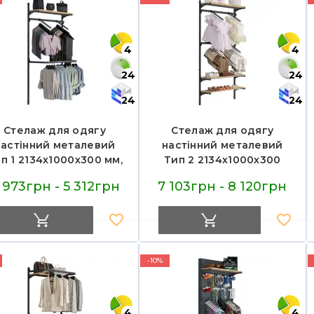
4
4
24
24
24
24
Стелаж для одягу
Стелаж для одягу
настінний металевий
настінний металевий
п 1 2134х1000х300 мм,
Тип 2 2134х1000х300
1020-02407
мм, 1020-02411
 973грн - 5 312грн
7 103грн - 8 120грн
-10%
4
4