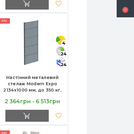
0
-10%
4
24
24
Настінний металевий
стелаж Modern Expo
2134х1000 мм, до 350 кг,
антрацит RAL 7016, для
2 364грн - 6 513грн
складу та магазину,
Україна
-10%