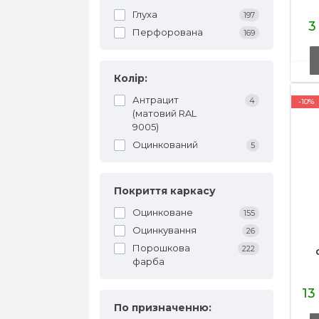
M
Глуха
197
3
м
Перфорована
169
Колір:
Антрацит
4
-10%
(матовий RAL
9005)
Оцинкований
5
Покриття каркасу
Оцинковане
155
Оцинкування
26
Порошкова
222
фарба
13
По призначенню: