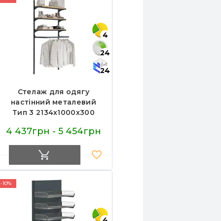
4
24
24
Стелаж для одягу
настінний металевий
Тип 3 2134х1000х300
мм, 1020-02415
4 437грн - 5 454грн
-10%
4