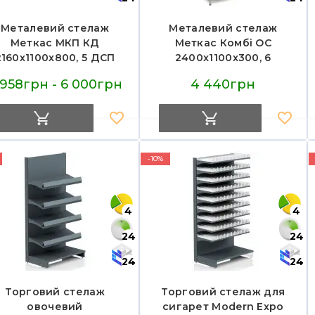
Металевий стелаж
Металевий стелаж
Меткас МКП КД
Меткас Комбі ОС
2160х1100х800, 5 ДСП
2400x1100x300, 6
полиць по 300 кг,
оцинкованих полиць по
 958грн - 6 000грн
4 440грн
пофарбований — для
150 кг — універсальне
ладу, магазину, офісу
рішення для складу та
офісу
-10%
4
4
24
24
24
24
Торговий стелаж
Торговий стелаж для
овочевий
сигарет Modern Expo