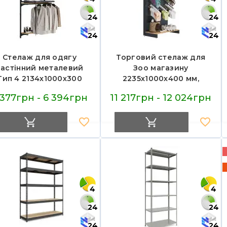
24
24
24
24
Стелаж для одягу
Торговий стелаж для
настінний металевий
Зоо магазину
Тип 4 2134х1000х300
2235х1000х400 мм,
мм, 1020-02419
Modern Expo, полиці
 377грн - 6 394грн
11 217грн - 12 024грн
ДСП, пристінний,
антрацит, арт. 1020-
02423
4
4
24
24
24
24