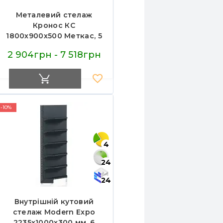
Металевий стелаж
Кронос КС
1800х900х500 Меткас, 5
полиць по 100 кг,
2 904грн - 7 518грн
пофарбований для
складу, офісу та дому
-10%
4
24
24
Внутрішній кутовий
стелаж Modern Expo
2235х1000х300 мм, 6