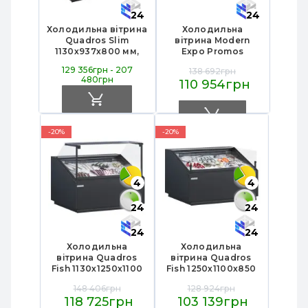
24
24
Холодильна вітрина
Холодильна
Quadros Slim
вітрина Modern
1130х937х800 мм,
Expo Promos
Modern Expo,
950х1250х1155 мм,
129 356грн - 207
138 692грн
гастрономічна,
метал/скло, LED,
480грн
110 954грн
середньотемпературна,
Danfoss, Україна –
вбудований агрегат
для гастрономії та
магазинів
-20%
-20%
4
4
24
24
24
24
Холодильна
Холодильна
вітрина Quadros
вітрина Quadros
Fish 1130х1250х1100
Fish 1250х1100х850
мм, Modern Expo,
мм, Modern Expo,
148 406грн
128 924грн
виносний агрегат
виносний агрегат
118 725грн
103 139грн