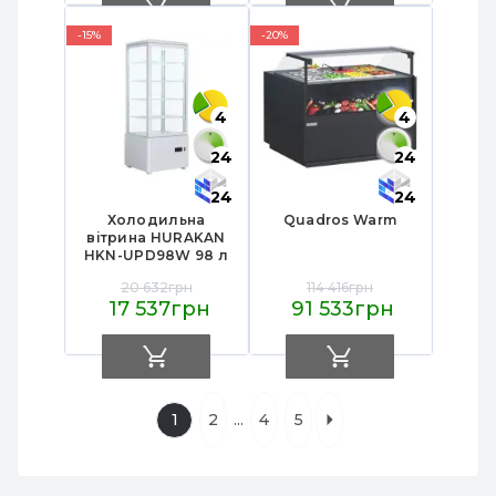
магазинів/кафе
магаз.
-15%
-20%
4
4
24
24
24
24
Холодильна
Quadros Warm
вітрина HURAKAN
HKN-UPD98W 98 л
+2…+8°C ел.терм.
20 632грн
114 416грн
автовідт. подв.
17 537грн
91 533грн
4‑стор. скло 4
регул. полиці біла
447×400×1119мм для
магазинів
...
1
2
4
5