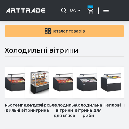
0
|
UA
Каталог товарів
Холодильні вітрини
едньотемпературні
Кондитерська
Холодильні
Холодильна
Теплові
Не
лодильні вітрини
вітрина
вітрини
вітрина для
для м'яса
риби