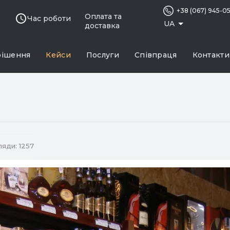
+38 (067) 945-0
Оплата та
Час роботи
UA
доставка
рішення
Кейси
Послуги
Співпраця
Контакти
яди: 1257