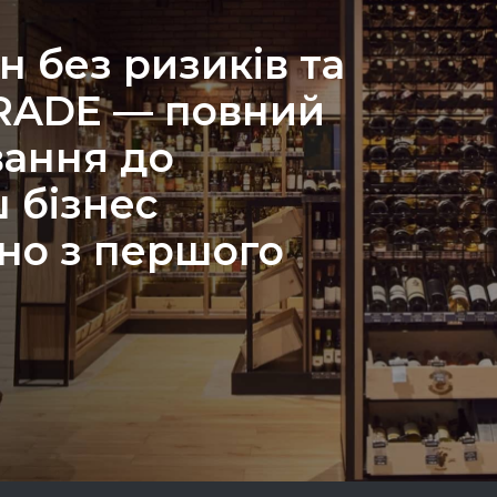
н без ризиків та
TRADE — повний
вання до
 бізнес
но з першого