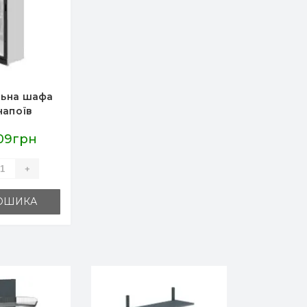
ьна шафа
напоїв
tCool
09грн
+
ОШИКА