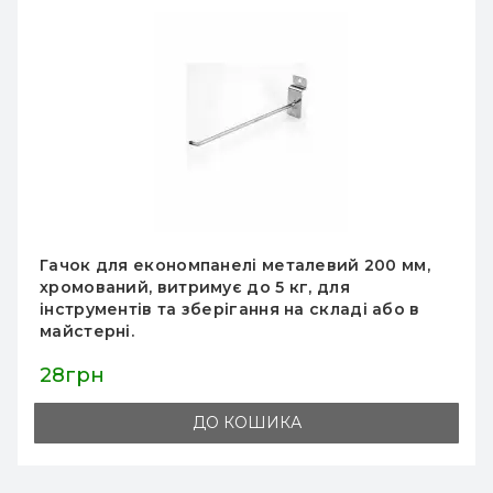
Дуга металева хромована для економпанелі
900 мм, вішак для одягу, торгове обладнання
для магазинів одягу та аксесуарів.
385грн
ДО КОШИКА