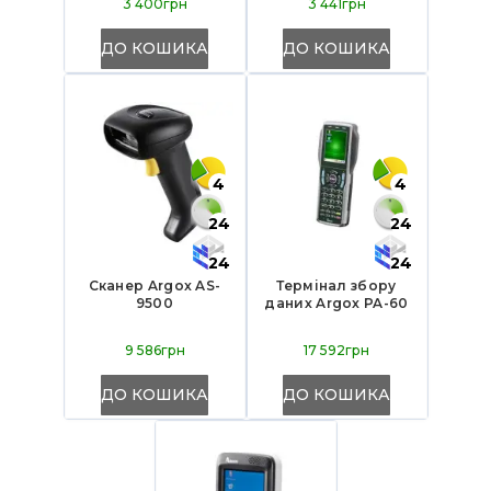
3 400грн
3 441грн
ДО КОШИКА
ДО КОШИКА
4
4
24
24
24
24
Сканер Argox AS-
Термінал збору
9500
даних Argox PA-60
9 586грн
17 592грн
ДО КОШИКА
ДО КОШИКА