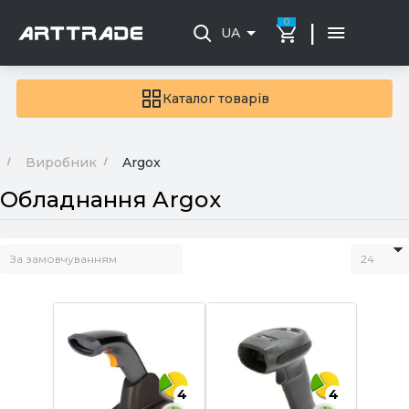
0
|
UA
Каталог товарів
Виробник
Argox
Обладнання Argox
4
4