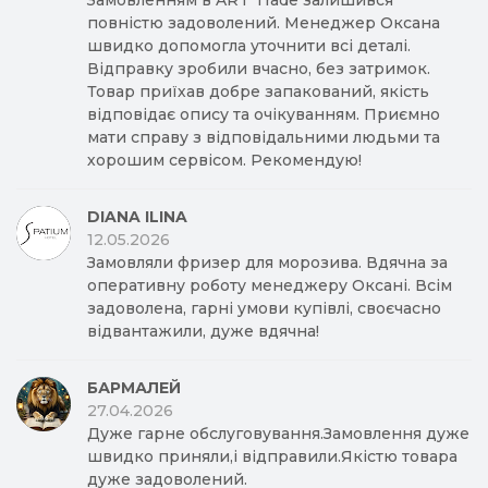
Замовленням в ART Trade залишився
повністю задоволений. Менеджер Оксана
швидко допомогла уточнити всі деталі.
Відправку зробили вчасно, без затримок.
Товар приїхав добре запакований, якість
відповідає опису та очікуванням. Приємно
мати справу з відповідальними людьми та
хорошим сервісом. Рекомендую!
DIANA ILINA
12.05.2026
Замовляли фризер для морозива. Вдячна за
оперативну роботу менеджеру Оксані. Всім
задоволена, гарні умови купівлі, своєчасно
відвантажили, дуже вдячна!
БАРМАЛЕЙ
27.04.2026
Дуже гарне обслуговування.Замовлення дуже
швидко приняли,і відправили.Якістю товара
дуже задоволений.