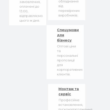
обладнання
замовлення,
від
оплачені до
перевірених
13:00,
виробників.
відправляємо
цього ж дня.
Спецумови
для
бізнесу
Оптові ціни
та
персональні
пропозиції
для
корпоративних
клієнтів.
Монтаж та
сервіс
Професійне
встановлення,
пусконалагодження