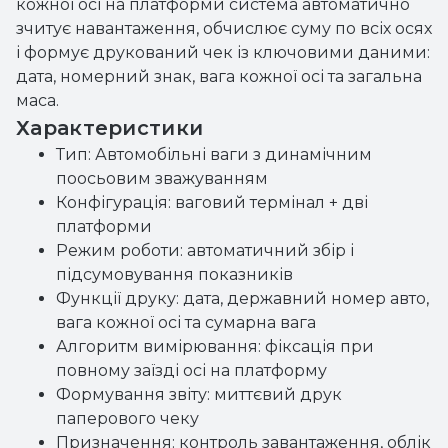
кожної осі на платформи система автоматично
зчитує навантаження, обчислює суму по всіх осях
і формує друкований чек із ключовими даними:
дата, номерний знак, вага кожної осі та загальна
маса.
Характеристики
Тип: Автомобільні ваги з динамічним
поосьовим зважуванням
Конфігурація: ваговий термінал + дві
платформи
Режим роботи: автоматичний збір і
підсумовування показників
Функції друку: дата, державний номер авто,
вага кожної осі та сумарна вага
Алгоритм вимірювання: фіксація при
повному заїзді осі на платформу
Формування звіту: миттєвий друк
паперового чеку
Призначення: контроль завантаження, облік