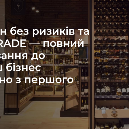
н без ризиків та
TRADE — повний
вання до
 бізнес
но з першого