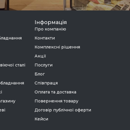
Інформація
Про компанію
бладнання
Контакти
Комплексні рішення
Акції
віючої сталі
Послуги
Блог
обладнання
Співпраця
і
Оплата та доставка
агазину
Повернення товару
еві
Договір публічної оферти
Кейси