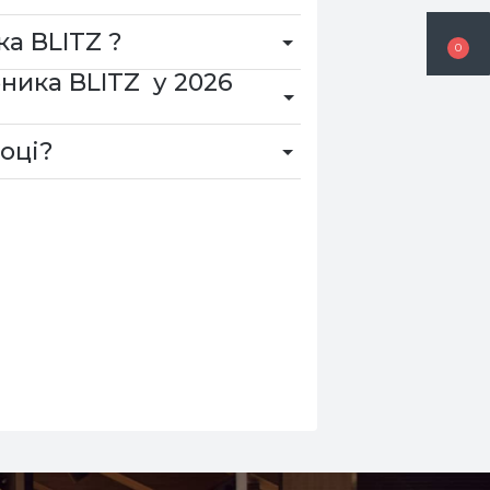
а BLITZ ?
0
бника BLITZ у 2026
оці?