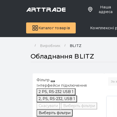
Наша
адреса
Каталог товарів
Комплексні 
Виробник
BLITZ
Обладнання BLITZ
Фільтр
Інтерфейси підключення
2 PS, RS-232 USB
1
2, PS, RS-232, USB
1
Скасувати
Виберіть фільтри
Виберіть фільтри