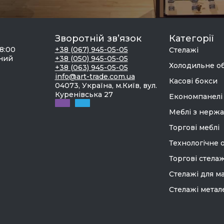
Зворотній зв’язок
Категорії
18:00
+38 (067) 945-05-05
Стелажі
дний
+38 (050) 945-05-05
Холодильне о
+38 (063) 945-05-05
info@art-trade.com.ua
Касові бокси
04073, Україна, м.Київ, вул.
Куренівська 27
Економпанелі
Меблі з нержа
Торгові меблі
Технологічне 
Торгові стелаж
Стелажі для м
Стелажі метал