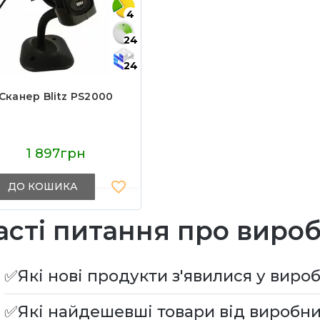
4
24
24
Сканер Blitz PS2000
1 897грн
ДО КОШИКА
асті питання про виро
✅Які нові продукти з'явилися у вироб
✅Які найдешевші товари від виробни