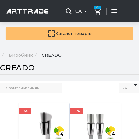
0
|
UA
Каталог товарів
Виробник
CREADO
CREADO
-15%
-15%
4
4