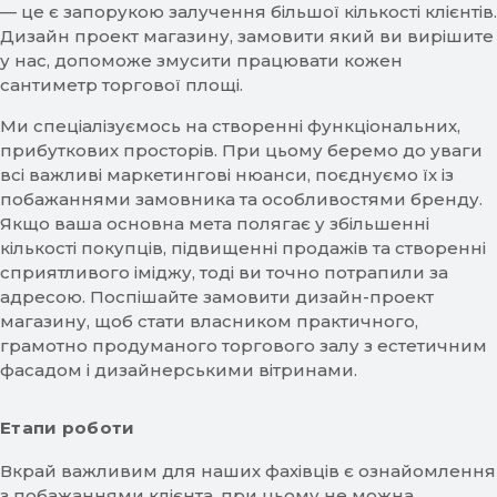
— це є запорукою залучення більшої кількості клієнтів.
Дизайн проект магазину, замовити який ви вирішите
у нас, допоможе змусити працювати кожен
сантиметр торгової площі.
Ми спеціалізуємось на створенні функціональних,
прибуткових просторів. При цьому беремо до уваги
всі важливі маркетингові нюанси, поєднуємо їх із
побажаннями замовника та особливостями бренду.
Якщо ваша основна мета полягає у збільшенні
кількості покупців, підвищенні продажів та створенні
сприятливого іміджу, тоді ви точно потрапили за
адресою. Поспішайте замовити дизайн-проект
магазину, щоб стати власником практичного,
грамотно продуманого торгового залу з естетичним
фасадом і дизайнерськими вітринами.
Етапи роботи
Вкрай важливим для наших фахівців є ознайомлення
з побажаннями клієнта, при цьому не можна