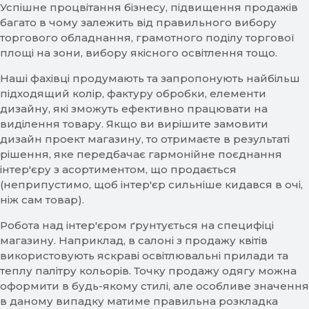
Успішне процвітання бізнесу, підвищення продажів
багато в чому залежить від правильного вибору
торгового обладнання, грамотного поділу торгової
площі на зони, вибору якісного освітлення тощо.
Наші фахівці продумають та запропонують найбільш
підходящий колір, фактуру обробки, елементи
дизайну, які зможуть ефективно працювати на
виділення товару. Якщо ви вирішите замовити
дизайн проект магазину, то отримаєте в результаті
рішення, яке передбачає гармонійне поєднання
інтер'єру з асортиментом, що продається
(неприпустимо, щоб інтер'єр сильніше кидався в очі,
ніж сам товар).
Робота над інтер'єром ґрунтується на специфіці
магазину. Наприклад, в салоні з продажу квітів
використовують яскраві освітлювальні прилади та
теплу палітру кольорів. Точку продажу одягу можна
оформити в будь-якому стилі, але особливе значення
в даному випадку матиме правильна розкладка