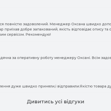
ся повністю задоволений. Менеджер Оксана швидко допомо
ар приїхав добре запакований, якість відповідає опису та
им сервісом. Рекомендую!
ячна за оперативну роботу менеджеру Оксані. Всім задово
лення дуже швидко приняли,і відправили.Якістю товара д
Дивитись усі відгуки