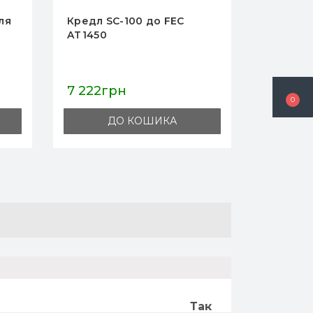
Захисний чохол SC-001
для FEC AT1450
1 704грн
0
ДО КОШИКА
Так