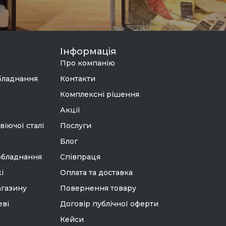
Інформація
Про компанію
бладнання
Контакти
Комплексні рішення
Акції
віючої сталі
Послуги
Блог
обладнання
Співпраця
і
Оплата та доставка
агазину
Повернення товару
еві
Договір публічної оферти
Кейси