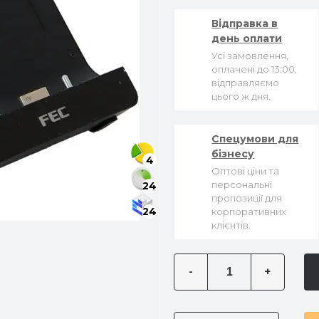
Відправка в
день оплати
Усі замовлення,
оплачені до 13:00,
відправляємо
цього ж дня.
Спецумови для
бізнесу
4
Оптові ціни та
персональні
24
пропозиції для
24
корпоративних
клієнтів.
-
+