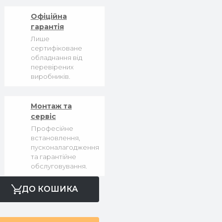
Офіційна
гарантія
Лише
сертифіковане
обладнання від
перевірених
виробників.
Монтаж та
сервіс
Професійне
встановлення,
пусконалагодження
та гарантійне
обслуговування.
ДО КОШИКА