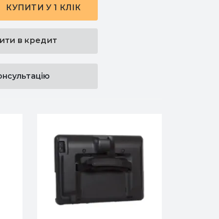
КУПИТИ У 1 КЛІК
ити в кредит
онсультацію