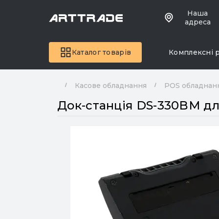
Наша
адреса
Каталог товарів
Комплексні 
Касове обладнання
POS обладнан
Док-станція DS-330BM дл