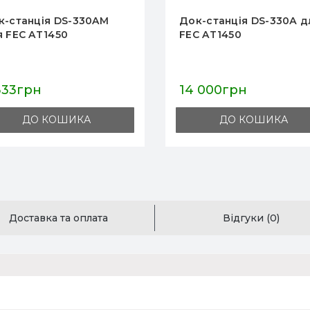
к-станція DS-330А для
Кредл SC-100 до FEC
C AT1450
AT1450
 000грн
7 222грн
ДО КОШИКА
ДО КОШИКА
Доставка та оплата
Відгуки (0)