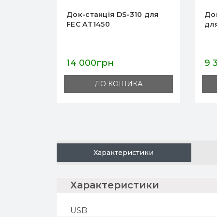
0 для
Док-станція DS-330AM
До
для FEC AT1450
FE
9 333грн
14
А
ДО КОШИКА
Характеристики
характеристики
USB