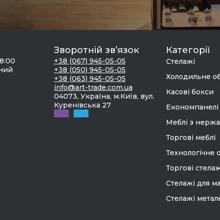
Зворотній зв’язок
Категорії
18:00
+38 (067) 945-05-05
Стелажі
дний
+38 (050) 945-05-05
Холодильне о
+38 (063) 945-05-05
info@art-trade.com.ua
Касові бокси
04073, Україна, м.Київ, вул.
Куренівська 27
Економпанелі
Меблі з нержа
Торгові меблі
Технологічне 
Торгові стелаж
Стелажі для м
Стелажі метал