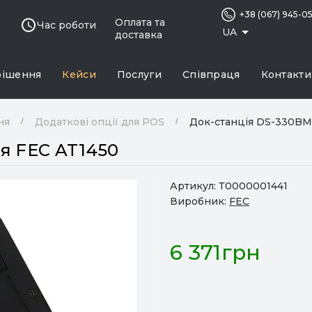
+38 (067) 945-0
Оплата та
Час роботи
UA
доставка
рішення
Кейси
Послуги
Співпраця
Контакти
ня
Додаткові опції для POS
Док-станція DS-330BM
я FEC AT1450
Артикул:
Т0000001441
Виробник:
FEC
6 371грн