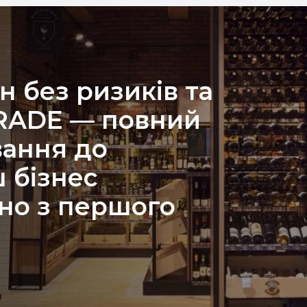
н без ризиків та
TRADE — повний
вання до
 бізнес
но з першого