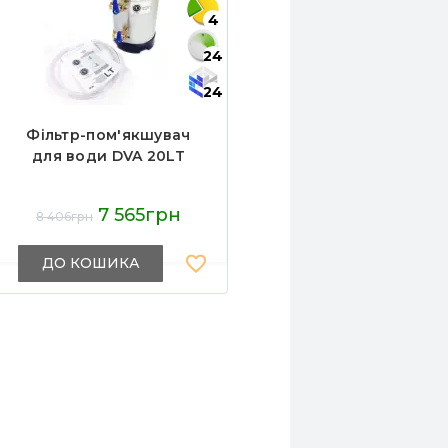
4
24
24
Фільтр-пом'якшувач
для води DVA 20LT
7 565грн
8 406грн
ДО КОШИКА