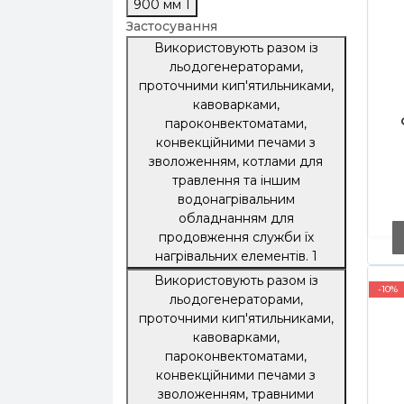
900 мм
1
Застосування
Використовують разом із
льодогенераторами,
проточними кип'ятильниками,
кавоварками,
пароконвектоматами,
конвекційними печами з
зволоженням, котлами для
травлення та іншим
водонагрівальним
обладнанням для
продовження служби їх
нагрівальних елементів.
1
Використовують разом із
-10%
льодогенераторами,
проточними кип'ятильниками,
кавоварками,
пароконвектоматами,
конвекційними печами з
зволоженням, травними