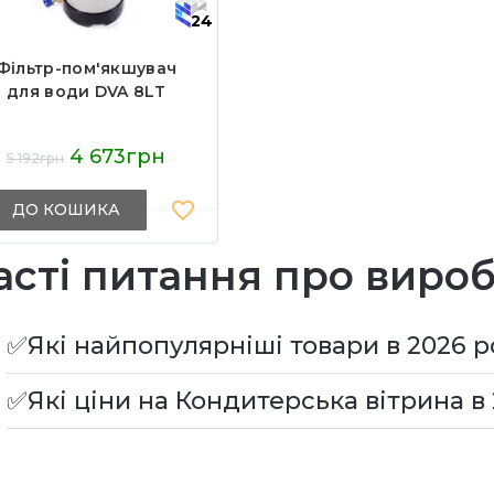
24
Фільтр-пом'якшувач
для води DVA 8LT
4 673грн
5 192грн
ДО КОШИКА
асті питання про виро
✅Які найпопулярніші товари в 2026 р
✅Які ціни на Кондитерська вітрина в 