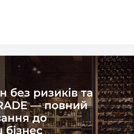
н без ризиків та
TRADE — повний
вання до
 бізнес