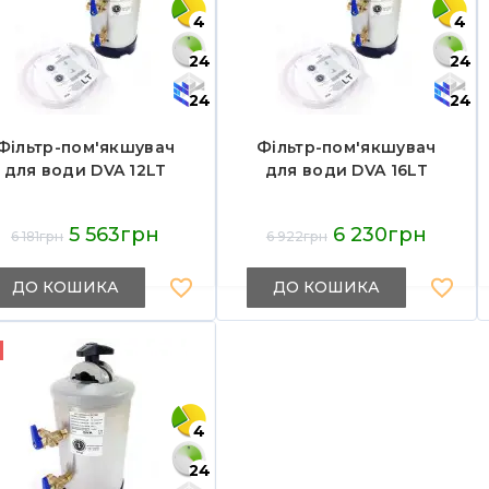
4
4
24
24
24
24
Фільтр-пом'якшувач
Фільтр-пом'якшувач
для води DVA 12LT
для води DVA 16LT
5 563грн
6 230грн
6 181грн
6 922грн
ДО КОШИКА
ДО КОШИКА
4
24