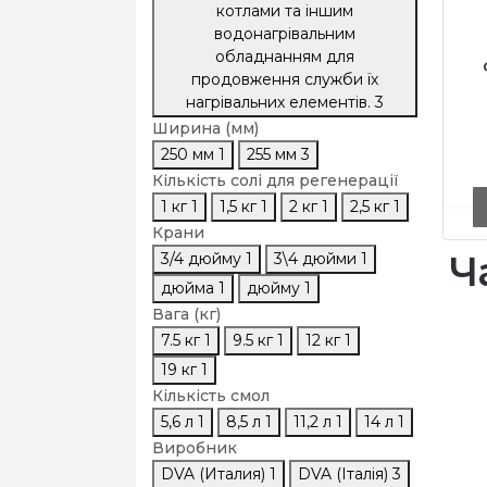
котлами та іншим
водонагрівальним
обладнанням для
продовження служби їх
нагрівальних елементів.
3
Ширина (мм)
250 мм
1
255 мм
3
Кількість солі для регенерації
1 кг
1
1,5 кг
1
2 кг
1
2,5 кг
1
Крани
Ч
3/4 дюйму
1
3\4 дюйми
1
дюйма
1
дюйму
1
Вага (кг)
7.5 кг
1
9.5 кг
1
12 кг
1
19 кг
1
Кількість смол
5,6 л
1
8,5 л
1
11,2 л
1
14 л
1
Виробник
DVA (Италия)
1
DVA (Італія)
3