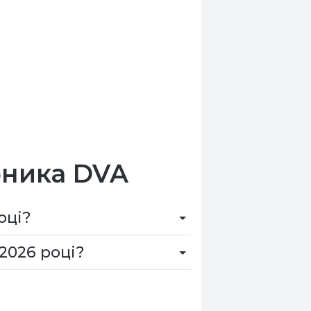
бника DVA
оці?
2026 році?