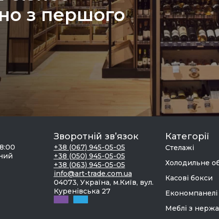
но з першого
Зворотній зв’язок
Категорії
18:00
+38 (067) 945-05-05
Стелажі
дний
+38 (050) 945-05-05
Холодильне о
+38 (063) 945-05-05
info@art-trade.com.ua
Касові бокси
04073, Україна, м.Київ, вул.
Куренівська 27
Економпанелі
Меблі з нержа