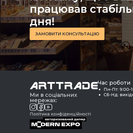
Шафи холодильні та
працював стабіль
морозильні
Генератори
Розстійні шафи
Тістораскатки
дня!
Шокова заморозка
Теплові вітрини
Фаршоміси
ЗАМОВИТИ КОНСУЛЬТАЦІЮ
Термовідра
Хліборізки
Фритюрниці
Шприці ковбасні
Чебуречниці
Час роботи
Пн-Пт: 9:00-
Ми в соціальних
Сб-Нд: вихі
мережах:
Політика конфіденційності