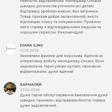
повністю задоволений. Менеджер Оксана
швидко допомогла уточнити всі деталі.
Відправку зробили вчасно, без затримок.
Товар приїхав добре запакований, якість
відповідає опису та очікуванням. Приємно
мати справу з відповідальними людьми та
хорошим сервісом. Рекомендую!
DIANA ILINA
12.05.2026
Замовляли фризер для морозива. Вдячна за
оперативну роботу менеджеру Оксані. Всім
задоволена, гарні умови купівлі, своєчасно
відвантажили, дуже вдячна!
БАРМАЛЕЙ
27.04.2026
Дуже гарне обслуговування.Замовлення дуже
швидко приняли,і відправили.Якістю товара
дуже задоволений.