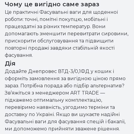
Чому це вигідно саме зараз
Це практичні Фасувальні ваги для щоденної
роботи: точні, помітні покупцю, мобільні і
працездатні за різних температур. Вони
допомагають зменшити перевитрати сировини,
прискорити обслуговування та підвищити
повторні продажі завдяки стабільній якості
фасування.
Дія
Додайте Днепровес ВТД-3/0,1ФД у кошик і
оформіть замовлення за вигідною ціною прямо
зараз. Потрібна порада або підбір альтернатив?
Зв’яжіться з менеджером ART TRADE —
підкажемо оптимальну комплектацію,
перевіримо наявність, узгодимо терміни та
доставку по Україні. Якщо ви шукаєте надійні
Фасувальні ваги для фасування спецій і бакалії,
ми допоможемо прийняти зважене рішення.