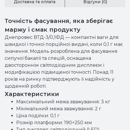
Доставка та оплата
Відгуки (0)
Точність фасування, яка зберігає
маржу і смак продукту
Днепровес ВТД-3/0,1ФД — компактні ваги для
швидкої і точної порційної видачі, коли 0,1 г має
значення. Модель розроблена для фасування
сипучої бакалії та спецій, оснащена
двостороннім світлодіодним дисплеєм і
модифікацією підвищеної точності. Понад 11
років на ринку підтверджують її надійність у
щоденній роботі.
Характеристики
Максимальний межа зважування: 3 кг
Мінімальний межа зважування: 2 г
Ціна поділки: 0,1 г
Розмір платформи: 190×250 мм
Тип дисплея: світлодіодний (LED),