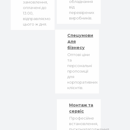
обладнання
замовлення,
від
оплачені до
перевірених
13:00,
виробників.
відправляємо
цього ж дня.
Спецумови
для
бізнесу
Оптові ціни
та
персональні
пропозиції
для
корпоративних
клієнтів.
Монтаж та
сервіс
Професійне
встановлення,
пусконалагодження