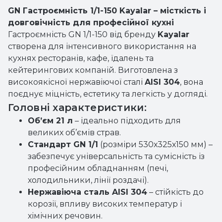
GN Гастроємність 1/1-150 Kayalar – місткість і
довговічність для професійної кухні
Гастроємність GN 1/1-150 від бренду
Kayalar
створена для інтенсивного використання на
кухнях ресторанів, кафе, їдалень та
кейтерингових компаній. Виготовлена з
високоякісної нержавіючої сталі
AISI 304
, вона
поєднує міцність, естетику та легкість у догляді.
Головні характеристики:
Об’єм 21 л
– ідеально підходить для
великих об’ємів страв.
Стандарт GN 1/1
(розміри 530х325х150 мм) –
забезпечує універсальність та сумісність із
професійним обладнанням (печі,
холодильники, лінії роздачі).
Нержавіюча сталь AISI 304
– стійкість до
корозії, впливу високих температур і
хімічних речовин.