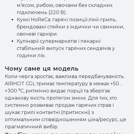
м’ясом, рибою, овочами без складних
підключень (220 В).
Кухні HoReCa: гарячі позиції лінії-гриль,
брендовані стейки з індички чи свинини,
овочеві гарніри.
Кулінарії супермаркетів і пекарні:
стабільний випуск гарячих сендвічів у
години пік.
Чому саме ця модель
Коли черга зростає, важлива передбачуваність.
AIRHOT CGL тримає температуру в межах +50…
+300 °С, ритмічно видає порції та зберігає
однакову якість протягом зміни. Для тих, хто
системно розвиває продаж гарячих страв і
шукає грилі контактні (притискні) з
оптимальним співвідношенням ціна/ресурс, це
прагматичний вибір.