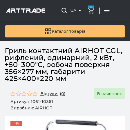
0
|
UA
Каталог товарів
Гриль контактний AIRHOT CGL,
рифлений, одинарний, 2 кВт,
+50–300°C, робоча поверхня
356×277 мм, габарити
425×400×220 мм
Відгуки:
(0)
В наявності
Артикул:
1061-10361
Виробник:
AIRHOT
-15%