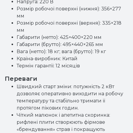
Напруга: 220 В
Розмір робочої поверхні (нижня): 356×277
мм
Розмір робочої поверхні (верхня): 335×218
мм
Габарити (нетто): 425×400×220 мм
Габарити (брутто): 495×440×265 мм
Вага (нетто): 18 кг; вага (брутто): 19 кг
Країна-виробник: Китай
Термін гарантії: 12 місяців
Переваги
Швидкий старт зміни: потужність 2 кВт
дозволяє оперативно виходити на робочу
температуру та стабільно тримати її
протягом пікових годин.
Чіткий малюнок і апетитна скоринка:
рифлені плити створюють фірмове
«брендування» страв і покращують