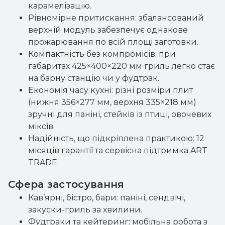
карамелізацію.
Рівномірне притискання: збалансований
верхній модуль забезпечує однакове
прожарювання по всій площі заготовки.
Компактність без компромісів: при
габаритах 425×400×220 мм гриль легко стає
на барну станцію чи у фудтрак.
Економія часу кухні: різні розміри плит
(нижня 356×277 мм, верхня 335×218 мм)
зручні для паніні, стейків із птиці, овочевих
міксів.
Надійність, що підкріплена практикою: 12
місяців гарантії та сервісна підтримка ART
TRADE.
Сфера застосування
Кав’ярні, бістро, бари: паніні, сендвічі,
закуски-гриль за хвилини.
Фудтраки та кейтеринг: мобільна робота з