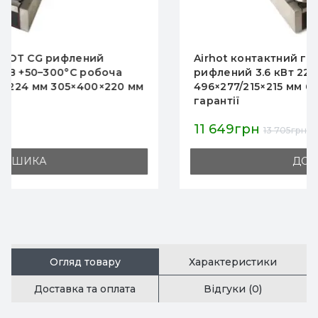
Airhot контактний гриль DCG подвійний
рифлений 3.6 кВт 220 В +50…+300 °C робочі
496×277/215×215 мм 600×400×220 мм КНР 12 міс
гарантії
11 649грн
13 705грн
ДО КОШИКА
Огляд товару
Характеристики
Доставка та оплата
Відгуки (0)