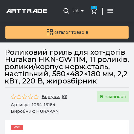
0
|
UA
Каталог товарів
Роликовий гриль для хот-догів
Hurakan HKN-GW11M, 11 роликів,
ролики/корпус нерж.сталь,
настільний, 580×482×180 мм, 2,2
кВт, 220 В, жирозбірник
Відгуки:
(0)
В наявності
Артикул:
1064-13184
Виробник:
HURAKAN
-15%