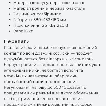
Матеріал корпусу: нержавіюча сталь
Матеріал роликів: нержавіюча сталь
З’ємний жирозбірник: є
Габарити: 580×482×180 мм
Підключення: 2,2 кВт, 220 В
Вага: 16 кг
Переваги
11 сталевих роликів забезпечують рівномірний
контакт по всій довжині сосиски — продукт
підрум’янюється без підгорянь і «сирих зон».
Корпус і ролики з нержавіючої сталі витримують
інтенсивні мийки, не бояться вологи та
механічних навантажень, зберігаючи
привабливий вигляд торгової зони.
Регулювання нагріву до 300 °C дозволяє
працювати як у режимі швидкого обсмаження,
так і підтримання тепла під час пікових
продажів. З’ємний жирозбірник прискорює