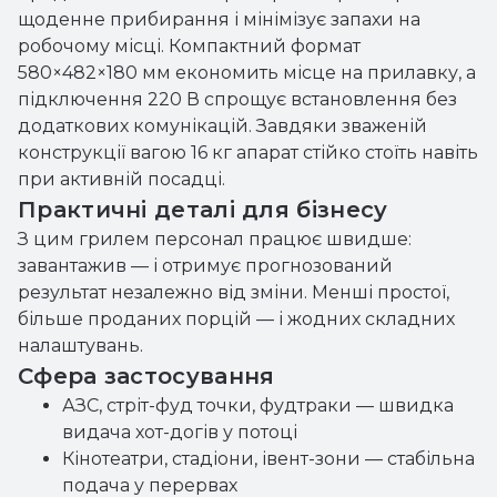
щоденне прибирання і мінімізує запахи на
робочому місці. Компактний формат
580×482×180 мм економить місце на прилавку, а
підключення 220 В спрощує встановлення без
додаткових комунікацій. Завдяки зваженій
конструкції вагою 16 кг апарат стійко стоїть навіть
при активній посадці.
Практичні деталі для бізнесу
З цим грилем персонал працює швидше:
завантажив — і отримує прогнозований
результат незалежно від зміни. Менші простої,
більше проданих порцій — і жодних складних
налаштувань.
Сфера застосування
АЗС, стріт-фуд точки, фудтраки — швидка
видача хот-догів у потоці
Кінотеатри, стадіони, івент-зони — стабільна
подача у перервах