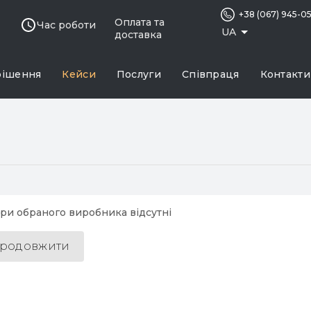
+38 (067) 945-0
Оплата та
Час роботи
UA
доставка
рішення
Кейси
Послуги
Співпраця
Контакти
ри обраного виробника відсутні
родовжити