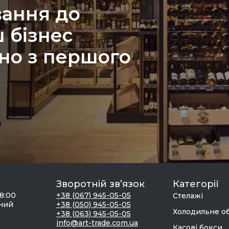
вання до
 бізнес
но з першого
Зворотній зв’язок
Категорії
18:00
+38 (067) 945-05-05
Стелажі
дний
+38 (050) 945-05-05
Холодильне о
+38 (063) 945-05-05
info@art-trade.com.ua
Касові бокси