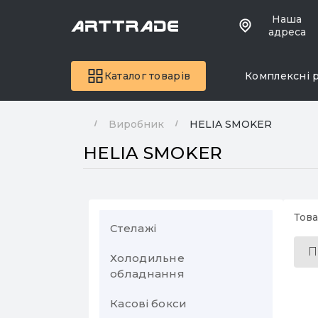
Наша
адреса
Каталог товарів
Комплексні 
Виробник
HELIA SMOKER
HELIA SMOKER
Това
Стелажі
П
Холодильне
Торгові стелажі
обладнання
Стелажі металеві
Стелажі торговельні
Касові бокси
Холодильні вітрини
пристінні
Поличкові стелажі
Стелаж у комору