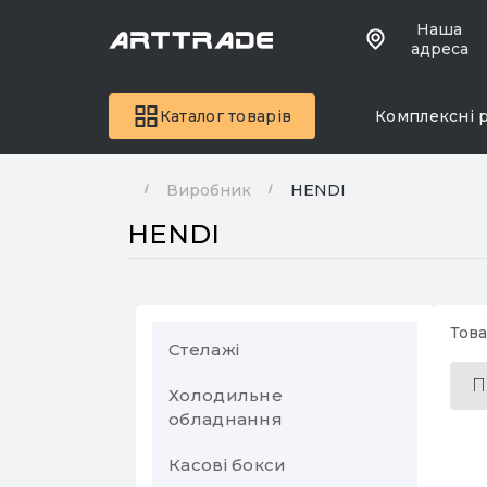
Наша
адреса
Каталог товарів
Комплексні 
Виробник
HENDI
HENDI
Това
Стелажі
П
Холодильне
Торгові стелажі
обладнання
Стелажі металеві
Стелажі торговельні
Касові бокси
Холодильні вітрини
пристінні
Поличкові стелажі
Стелаж у комору