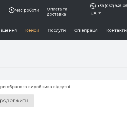
+38 (067) 945-0
Оплата та
Час роботи
UA
доставка
рішення
Кейси
Послуги
Співпраця
Контакти
ри обраного виробника відсутні
родовжити