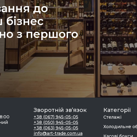
вання до
 бізнес
но з першого
Зворотній зв’язок
Категорії
18:00
+38 (067) 945-05-05
Стелажі
дний
+38 (050) 945-05-05
Холодильне о
+38 (063) 945-05-05
info@art-trade.com.ua
Касові бокси