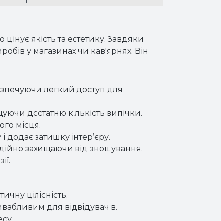
 цінує якість та естетику. Завдяки
обів у магазинах чи кав'ярнях. Він
безпечуючи легкий доступ для
уючи достатню кількість випічки.
ого місця.
і додає затишку інтер’єру.
адійно захищаючи від зношування.
ії.
ичну цілісність.
вабливим для відвідувачів.
есу.