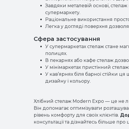
Завдяки металевій основі, стелаж 
супермаркету.
Раціональне використання просто
Легка у догляді поверхня дозволя
Сфера застосування
У супермаркетах стелаж стане маг
полицях.
В пекарнях або кафе стелаж дозво
У мінімаркетах пристінний стелаж
У кав’ярнях біля барної стійки ц
дизайну і кольору.
Хлібний стелаж Modern Expo — це не л
Він допомагає оптимізувати розташува
рівень комфорту для своїх клієнтів.
Дод
консультації та дізнайтесь більше про