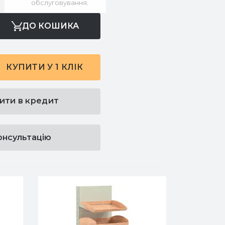
обслуговування.
ДО КОШИКА
КУПИТИ У 1 КЛІК
ити в кредит
онсультацію