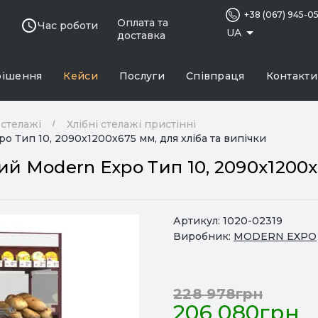
+38 (067) 945-0
Оплата та
Час роботи
UA
доставка
рішення
Кейси
Послуги
Співпраця
Контакти
 стелажі
Хлібні стелажі пристінні
o Тип 10, 2090х1200х675 мм, для хліба та випічки
й Modern Expo Тип 10, 2090х1200х6
Артикул:
1020-02319
Виробник:
MODERN EXPO
228 978грн
206 080грн