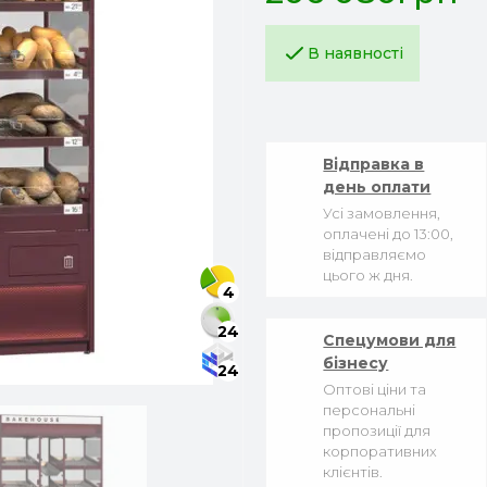
В наявності
Відправка в
день оплати
Усі замовлення,
оплачені до 13:00,
відправляємо
цього ж дня.
4
24
Спецумови для
бізнесу
24
Оптові ціни та
персональні
пропозиції для
корпоративних
клієнтів.