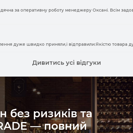
ячна за оперативну роботу менеджеру Оксані. Всім задово
лення дуже швидко приняли,і відправили.Якістю товара д
Дивитись усі відгуки
н без ризиків та
TRADE — повний