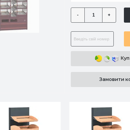
-
+
Куп
Замовити к