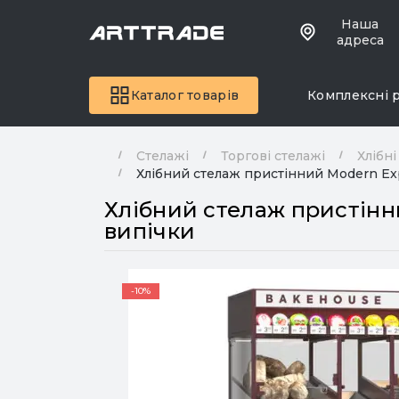
Наша
адреса
Каталог товарів
Комплексні 
Стелажі
Торгові стелажі
Хлібні
Хлібний стелаж пристінний Modern Exp
Хлібний стелаж пристінни
випічки
-10%