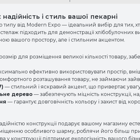
надійність і стиль вашої пекарні
 типу від Modern Expo — ідеальний вибір для тих, хто
стелаж підходить для демонстрації хлібобулочних вир
ною вашого простору, але і стильним акцентом.
змір для розміщення великої кількості товару, за
симально ефективно використовувати простір, вміщ
омфортного розташування товару, не займаючи зайв
7)
— стильний і яскравий акцент, що привертає увагу 
льне дерево
— забезпечують міцність конструкції, н
ня
— гарантує довговічність кольору і захист від короз
дійністю конструкції подарує вашому магазину естет
міщенню особливого шарму, роблячи його більш при
 у конструкції підтримує екологічність вашого бізн