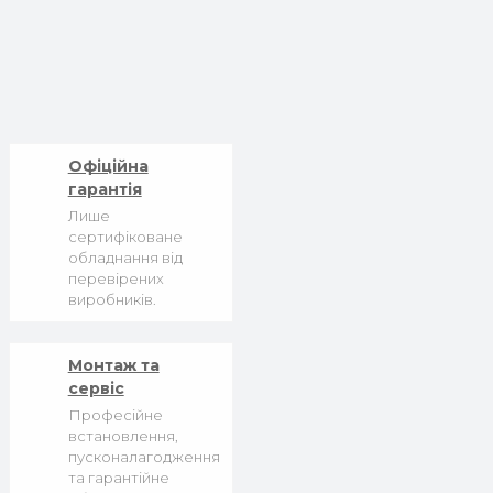
Офіційна
гарантія
Лише
сертифіковане
обладнання від
перевірених
виробників.
Монтаж та
сервіс
Професійне
встановлення,
пусконалагодження
та гарантійне