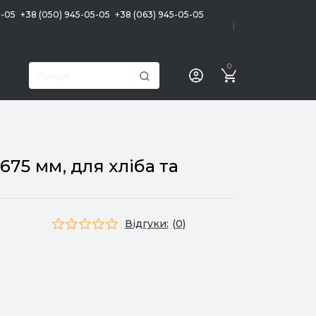
5-05
+38 (050) 945-05-05
+38 (063) 945-05-05
|
0
75 мм, для хліба та
Відгуки:
(0)