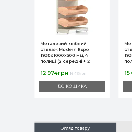
й
Металевий хлібний
Ме
po
стелаж Modern Expo
ст
 4
1930х1000х500 мм на 4
193
+ 2
полиці, колір антрацит,
пол
, для
для хліба та випічки в
для
15 014грн
16
магазині й пекарні
хл
рн
16 683грн
А
ДО КОШИКА
Огляд товару