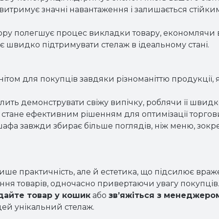
витримує значні навантаження і залишається стійким 
ру полегшує процес викладки товару, економлячи ва
є швидко підтримувати стелаж в ідеальному стані.
нітом для покупців завдяки різноманіттю продукції, 
лить демонструвати свіжу випічку, роблячи її швидк
 стане ефективним рішенням для оптимізації торгов
я шафа завжди збирає більше поглядів, ніж меню, зок
ише практичність, але й естетика, що підсилює враж
ння товарів, одночасно привертаючи увагу покупців.
айте товар у кошик
або
зв’яжіться з менеджеро
 цей унікальний стелаж.