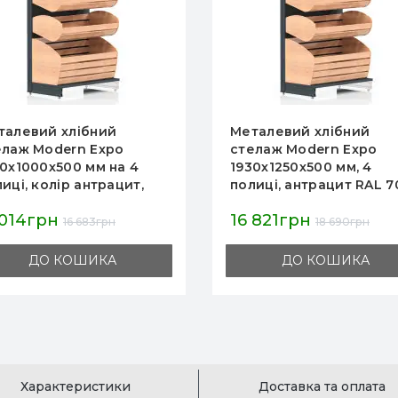
талевий хлібний
Металевий хлібний
елаж Modern Expo
стелаж Modern Expo
0х1250х500 мм, 4
1930х1000х500 мм, 4
иці, антрацит RAL 7016,
полиці-корзини, RAL 90
 випічки та
для хліба та випічки,
 821грн
15 014грн
ібобулочних виробів
магазин, пекарня
18 690грн
16 683грн
ДО КОШИКА
ДО КОШИКА
Характеристики
Доставка та оплата