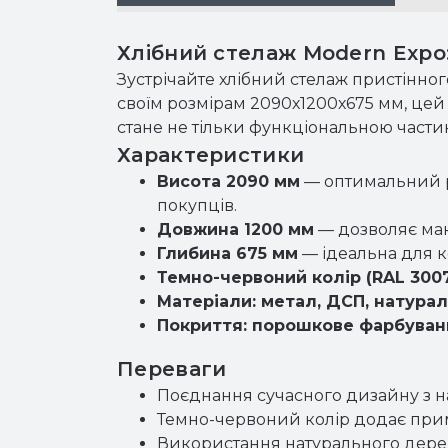
Хлібний стелаж Modern Expo: 
Зустрічайте хлібний стелаж пристінного
своїм розмірам 2090х1200х675 мм, цей 
стане не тільки функціональною части
Характеристики
Висота 2090 мм
— оптимальний ро
покупців.
Довжина 1200 мм
— дозволяє мак
Глибина 675 мм
— ідеальна для к
Темно-червоний колір (RAL 300
Матеріали: метал, ДСП, натура
Покриття: порошкове фарбуван
Переваги
Поєднання сучасного дизайну з на
Темно-червоний колір додає при
Використання натурального дерева