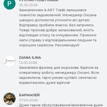
РУСЛАН ПОШТОВЫЙ
25.05.2026
Замовленням в ART Trade залишився
повністю задоволений. Менеджер Оксана
швидко допомогла уточнити всі деталі.
Відправку зробили вчасно, без затримок.
Товар приїхав добре запакований, якість
відповідає опису та очікуванням. Приємно
мати справу з відповідальними людьми та
хорошим сервісом. Рекомендую!
DIANA ILINA
12.05.2026
Замовляли фризер для морозива. Вдячна за
оперативну роботу менеджеру Оксані. Всім
задоволена, гарні умови купівлі, своєчасно
відвантажили, дуже вдячна!
БАРМАЛЕЙ
27.04.2026
Дуже гарне обслуговування.Замовлення дуже