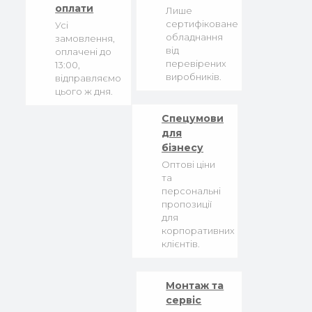
оплати
Лише
сертифіковане
Усі
обладнання
замовлення,
від
оплачені до
перевірених
13:00,
виробників.
відправляємо
цього ж дня.
Спецумови
для
бізнесу
Оптові ціни
та
персональні
пропозиції
для
корпоративних
клієнтів.
Монтаж та
сервіс