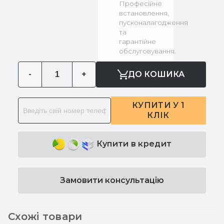
Професійне
встановлення,
пусконалагодження
та
гарантійне
обслуговування.
-
+
ДО КОШИКА
КУПИТИ У 1
КЛІК
Купити в кредит
Замовити консультацію
Схожі товари