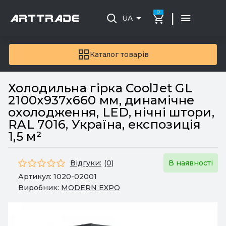
0
|
UA
Каталог товарів
Холодильна гірка CoolJet GL
2100х937х660 мм, динамічне
охолодження, LED, нічні штори,
RAL 7016, Україна, експозиція
1,5 м²
Відгуки:
(0)
В наявності
Артикул:
1020-02001
Виробник:
MODERN EXPO