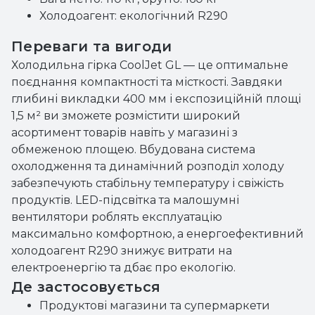
Холодоагент: екологічний R290
Переваги та вигоди
Холодильна гірка CoolJet GL — це оптимальне
поєднання компактності та місткості. Завдяки
глибині викладки 400 мм і експозиційній площі
1,5 м² ви зможете розмістити широкий
асортимент товарів навіть у магазині з
обмеженою площею. Вбудована система
охолодження та динамічний розподіл холоду
забезпечують стабільну температуру і свіжість
продуктів. LED-підсвітка та малошумні
вентилятори роблять експлуатацію
максимально комфортною, а енергоефективний
холодоагент R290 знижує витрати на
електроенергію та дбає про екологію.
Де застосовується
Продуктові магазини та супермаркети