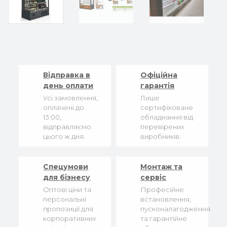
Відправка в
Офіційна
день оплати
гарантія
Усі замовлення,
Лише
оплачені до
сертифіковане
13:00,
обладнання від
відправляємо
перевірених
цього ж дня.
виробників.
Спецумови
Монтаж та
для бізнесу
сервіс
Оптові ціни та
Професійне
персональні
встановлення,
пропозиції для
пусконалагодження
корпоративних
та гарантійне