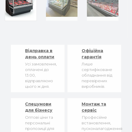
Відправка в
Офіційна
день оплати
гарантія
Усі замовлення,
Лише
оплачені до
сертифіковане
13:00,
обладнання від
відправляємо
перевірених
цього ж дня.
виробників.
Спецумови
Монтаж та
для бізнесу
сервіс
Оптові ціни та
Професійне
персональні
встановлення,
пропозиції для
пусконалагодження