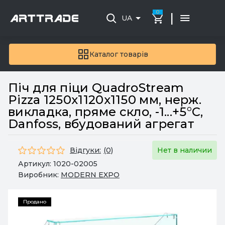
0
|
UA
Каталог товарів
Піч для піци QuadroStream
Pizza 1250х1120х1150 мм, нерж.
викладка, пряме скло, -1...+5°C,
Danfoss, вбудований агрегат
Відгуки:
(0)
Нет в наличии
Артикул:
1020-02005
Виробник:
MODERN EXPO
Продано