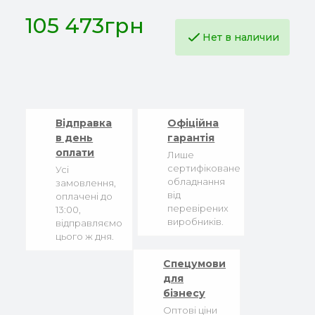
105 473грн
Нет в наличии
Відправка
Офіційна
в день
гарантія
оплати
Лише
сертифіковане
Усі
обладнання
замовлення,
від
оплачені до
перевірених
13:00,
виробників.
відправляємо
цього ж дня.
Спецумови
для
бізнесу
Оптові ціни