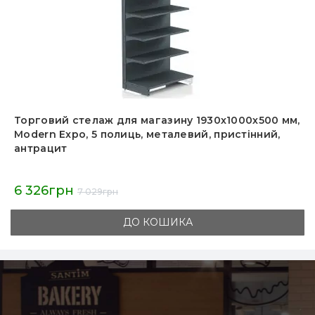
Металевий стелаж Modern Expo з передньою
ногою 1930х1000х400 мм, 5 полиць, антрацит, для
складу, магазину та харчової промисловості
7 561грн
8 401грн
ДО КОШИКА