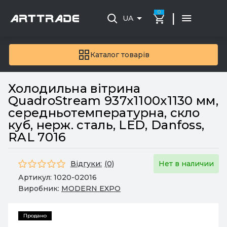
0
|
UA
Каталог товарів
Холодильна вітрина
QuadroStream 937х1100х1130 мм,
середньотемпературна, скло
куб, нерж. сталь, LED, Danfoss,
RAL 7016
Відгуки:
(0)
Нет в наличии
Артикул:
1020-02016
Виробник:
MODERN EXPO
Продано