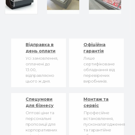
Відправка в
Офіційна
день оплати
гарантія
Усі замовлення,
Лише
оплачені до
сертифіковане
13:00,
обладнання від
відправляємо
перевірених
цього ж дня.
виробників.
Спецумови
Монтаж та
для бізнесу
сервіс
Оптові ціни та
Професійне
персональні
встановлення,
пропозиції для
пусконалагодження
корпоративних
та гарантійне