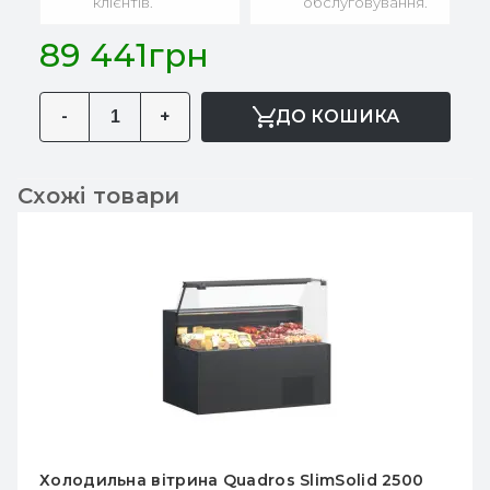
клієнтів.
обслуговування.
89 441грн
-
+
ДО КОШИКА
Схожі товари
Холодильна вітрина Quadros SlimSolid 2500