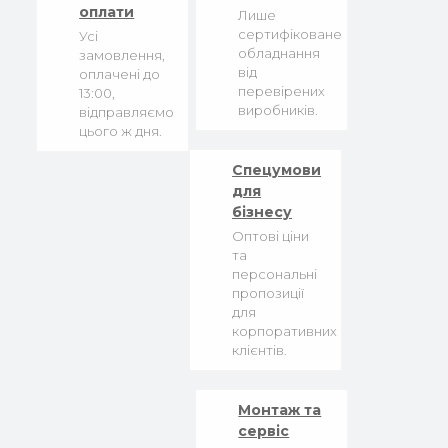
оплати
Лише
сертифіковане
Усі
обладнання
замовлення,
від
оплачені до
перевірених
13:00,
виробників.
відправляємо
цього ж дня.
Спецумови
для
бізнесу
Оптові ціни
та
персональні
пропозиції
для
корпоративних
клієнтів.
Монтаж та
сервіс