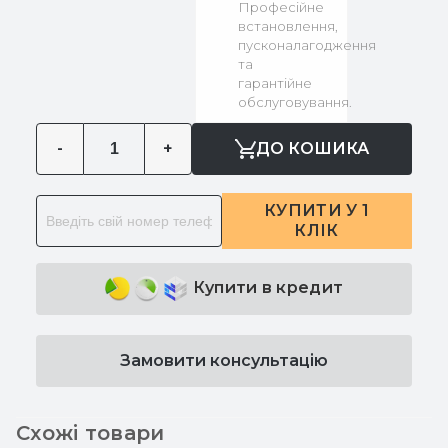
Професійне
встановлення,
пусконалагодження
та
гарантійне
обслуговування.
-
+
ДО КОШИКА
КУПИТИ У 1
КЛІК
Купити в кредит
Замовити консультацію
Схожі товари