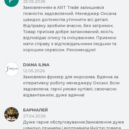
25.05.2026
Замовленням в ART Trade залишився
повністю задоволений. Менеджер Оксана
швидко допомогла уточнити всі деталі.
Відправку зробили вчасно, без затримок.
Товар приїхав добре запакований, якість
відповідає опису та очікуванням. Приємно
мати справу з відповідальними людьми та
хорошим сервісом. Рекомендую!
DIANA ILINA
12.05.2026
Замовляли фризер для морозива. Вдячна за
оперативну роботу менеджеру Оксані. Всім
задоволена, гарні умови купівлі, своєчасно
відвантажили, дуже вдячна!
БАРМАЛЕЙ
27.04.2026
Дуже гарне обслуговування.Замовлення дуже
швидко приняли,і відправили.Якістю товара