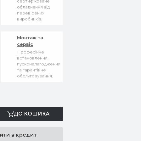
сертифіковане
обладнання від
перевірених
виробників.
Монтаж та
сервіс
Професійне
встановлення,
пусконалагодження
та гарантійне
обслуговування.
ДО КОШИКА
ити в кредит