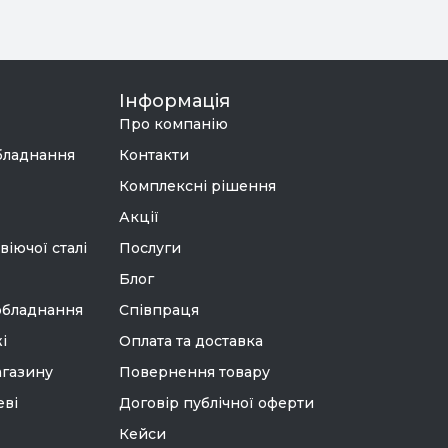
Інформація
Про компанію
бладнання
Контакти
Комплексні рішення
Акції
віючої сталі
Послуги
Блог
обладнання
Співпраця
і
Оплата та доставка
агазину
Повернення товару
еві
Договір публічної оферти
Кейси