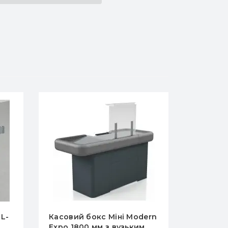
 L-
Касовий бокс Міні Modern
Касовий
Expo 1800 мм з вузьким
1700 W-