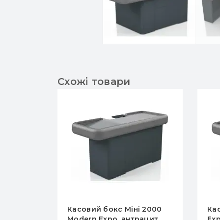
Схожі товари
MINI L-
Касовий бокс Міні 2000
Ка
Modern Expo, антрацит,
Exp