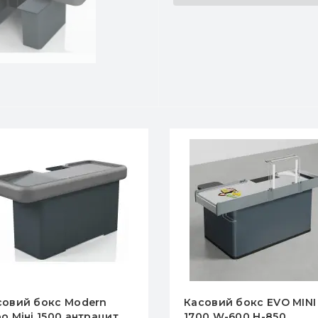
совий бокс Modern
Касовий бокс EVO MINI
o Міні 1500 антрацит,
1700 W-600 H-850,