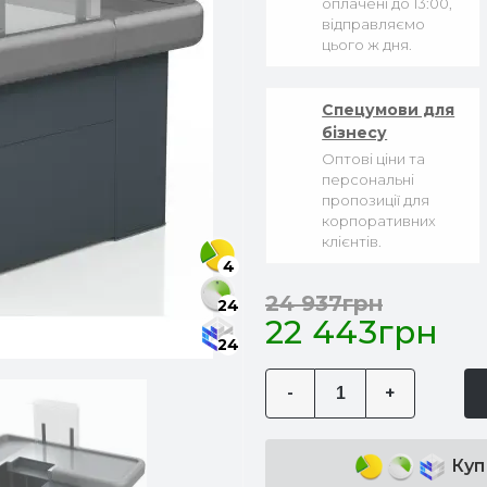
оплачені до 13:00,
відправляємо
цього ж дня.
Спецумови для
бізнесу
Оптові ціни та
персональні
пропозиції для
корпоративних
клієнтів.
4
24 937грн
24
22 443грн
24
-
+
Куп