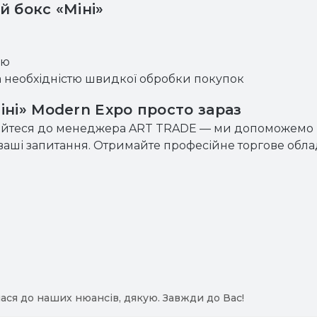
 бокс «Міні»
ею
а необхідністю швидкої обробки покупок
ні» Modern Expo просто зараз
тайтеся до менеджера ART TRADE — ми допоможемо п
сі ваші запитання. Отримайте професійне торгове обл
ася до наших нюансів, дякую. Завжди до Вас!