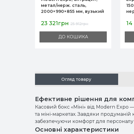
вач
метал/нерж. сталь,
150
2000×990×855 мм, вузький
нер
накопичувач 500 мм, для
на
23 321грн
14
магазинів і мінімаркетів
маг
грн
25 912грн
А
ДО КОШИКА
Огляд товару
Ефективне рішення для комп
Касовий бокс «Міні» від Modern Expo —
та міні-маркетах. Завдяки продуманій
забезпечуючи комфорт для персоналу 
Основні характеристики