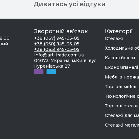
Дивитись усі відгуки
Зворотній зв’язок
Категорії
18:00
+38 (067) 945-05-05
Стелажі
дний
+38 (050) 945-05-05
Холодильне о
+38 (063) 945-05-05
info@art-trade.com.ua
Касові бокси
04073, Україна, м.Київ, вул.
Куренівська 27
Економпанелі
Меблі з нержа
Торгові меблі
Технологічне 
Торгові стелаж
Стелажі для м
Стелажі метал