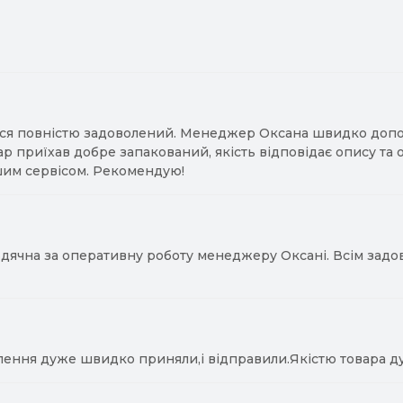
ся повністю задоволений. Менеджер Оксана швидко допомо
ар приїхав добре запакований, якість відповідає опису та
им сервісом. Рекомендую!
ячна за оперативну роботу менеджеру Оксані. Всім задово
лення дуже швидко приняли,і відправили.Якістю товара д