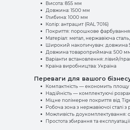
Висота: 855 мм
Довжина: 1500 мм
Глибина: 1000 мм
Колір: антрацит (RAL 7016)
Покриття: порошкове фарбування
Матеріал: метал, нержавіюча сталь
Широкий накопичувач: довжина 5
Довжина товароприймача: 500 м
Варіанти встановлення: лівий/пр
Країна виробництва: Україна
Переваги для вашого бізнес
Компактність — економить площу 
Надійність — комплектуючі розрах
Міцне полімерне покриття від Tige
Робоча зона з нержавіючої сталі 
Можливість доукомплектування: 
Простота збирання та експлуатаці