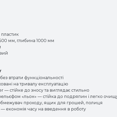
, пластик
00 мм, глибина 1000 мм
м
авий
у
без втрати функціональності
овані на тривалу експлуатацію
r — стійке до зносу та виглядає стильно
з рельєфом «льон» — стійка до подряпин і легко очищ
обмежувач проходу, ящик для грошей, полиця
ї — економія часу на введення в роботу