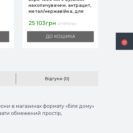
накопичувачем, антрацит,
широки
метал/нержавійка, для
магазинів і міні-маркетів
25 103грн
41 599
27 892грн
ДО КОШИКА
0
Відгуки (0)
зони в магазинах формату «біля дому»
увати обмежений простір,