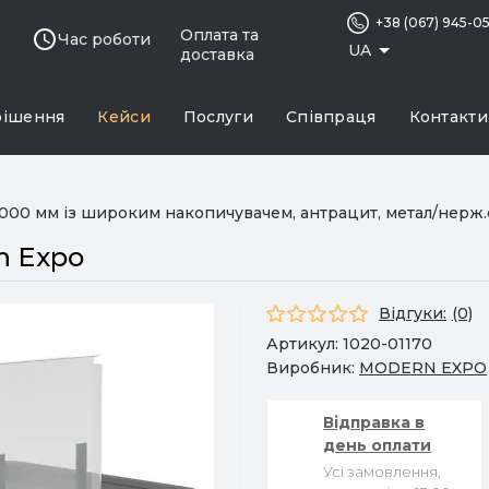
+38 (067) 945-0
Оплата та
Час роботи
UA
доставка
рішення
Кейси
Послуги
Співпраця
Контакти
000 мм із широким накопичувачем, антрацит, метал/нерж.ст
n Expo
Відгуки:
(0)
Артикул:
1020-01170
Виробник:
MODERN EXPO
Відправка в
день оплати
Усі замовлення,