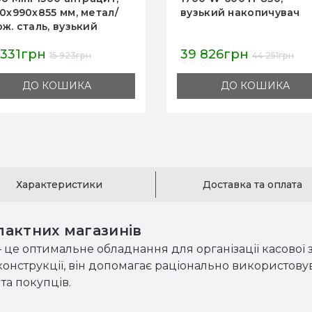
0х990х855 мм, метал/
вузький накопичувач
ж. сталь, вузький
копичувач, для
 331грн
39 826грн
азинів і міні маркетів
15 923грн
44 251грн
ДО КОШИКА
ДО КОШИКА
Характеристики
Доставка та оплата
актних магазинів
 це оптимальне обладнання для організації касової 
 конструкції, він допомагає раціонально використов
та покупців.