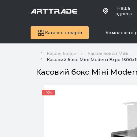
Наша
адреса
Каталог товарів
Комплексні 
Касові бокси
Касові бокси Міні
Касовий бокс Міні Modern Expo 1500х1
Касовий бокс Міні Moder
-10%