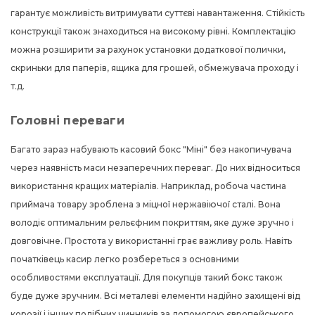
гарантує можливість витримувати суттєві навантаження. Стійкість
конструкції також знаходиться на високому рівні. Комплектацію
можна розширити за рахунок установки додаткової полички,
скриньки для паперів, ящика для грошей, обмежувача проходу і
т.д.
Головні переваги
Багато зараз набувають касовий бокс "Міні" без накопичувача
через наявність маси незаперечних переваг. До них відноситься
використання кращих матеріалів. Наприклад, робоча частина
приймача товару зроблена з міцної нержавіючої сталі. Вона
володіє оптимальним рельєфним покриттям, яке дуже зручно і
довговічне. Простота у використанні грає важливу роль. Навіть
початківець касир легко розбереться з основними
особливостями експлуатації. Для покупців такий бокс також
буде дуже зручним. Всі металеві елементи надійно захищені від
корозії і інших подібних чинників за допомогою європейського