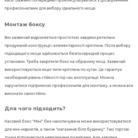
каси. Бажано попередньо проконсультуватися з досвідченими
професіоналами для вибору ідеального місця.
Монтаж боксу
Він зазвичай відрізняється простотою завдяки ретельно
продуманій конструкції і елементарності кріплень. Після вибору
підходящого місця здійснюється безпосередній процес
установки. Треба закріпити бокс на обраному місці. Зазвичай
використовуються міцні типи кріплень по кутах. Це гарантує
необхідний рівень стійкості під час експлуатації. Можна
заручитися підтримкою професіоналів для монтажу, а можна все
виконати самостійно.
Для чого підходить?
Касовий бокс "Міні" без накопичувача може використовуватися
для міні-маркетів, а також "магазинів біля будинку". Такі торгові
точки відрізняються невеликими розмірами. Але завдяки