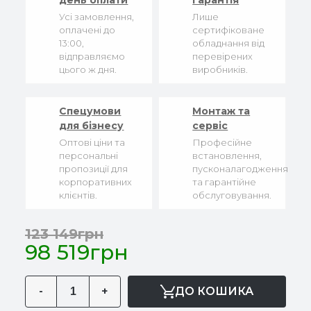
день оплати
гарантія
Усі замовлення,
Лише
оплачені до
сертифіковане
13:00,
обладнання від
відправляємо
перевірених
цього ж дня.
виробників.
Спецумови
Монтаж та
для бізнесу
сервіс
Оптові ціни та
Професійне
персональні
встановлення,
пропозиції для
пусконалагодження
корпоративних
та гарантійне
клієнтів.
обслуговування.
123 149грн
98 519грн
-
+
ДО КОШИКА