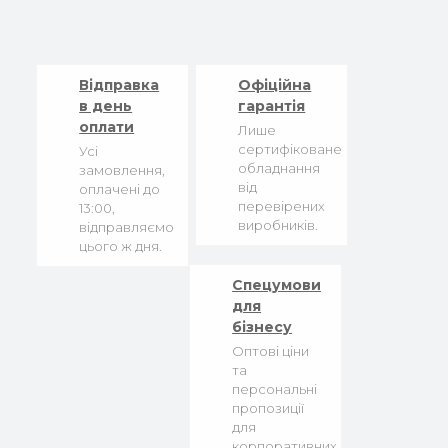
Відправка
Офіційна
в день
гарантія
оплати
Лише
сертифіковане
Усі
обладнання
замовлення,
від
оплачені до
перевірених
13:00,
виробників.
відправляємо
цього ж дня.
Спецумови
для
бізнесу
Оптові ціни
та
персональні
пропозиції
для
корпоративних