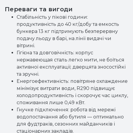
Переваги та вигоди
Стабільність у пікові години:
продуктивність до 40 кг/добу та емкость
бункера 13 кг підтримують безперервну
подачу льоду в барі, на лінії видачі чи
вітрині.
Гігієна та довговічність: корпус
нержавеющая сталь легко мити, не боїться
активної експлуатації; дверцята зносостійкі
та зручні.
Енергоефективність: повітряне охлаждение
мінімізує витрати води, R290 підвищує
холодопродуктивність і скорочує час циклу,
споживання лише 0,49 кВт.
Гнучке підключення: робота від мережі
водопостачання або бутиля — оптимально
для фудтраків, сезонних майданчиків і
стаціонарних закладів.