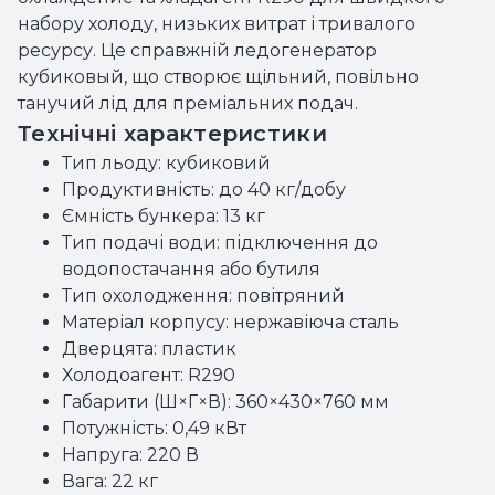
набору холоду, низьких витрат і тривалого
ресурсу. Це справжній ледогенератор
кубиковый, що створює щільний, повільно
танучий лід для преміальних подач.
Технічні характеристики
Тип льоду: кубиковий
Продуктивність: до 40 кг/добу
Ємність бункера: 13 кг
Тип подачі води: підключення до
водопостачання або бутиля
Тип охолодження: повітряний
Матеріал корпусу: нержавіюча сталь
Дверцята: пластик
Холодоагент: R290
Габарити (Ш×Г×В): 360×430×760 мм
Потужність: 0,49 кВт
Напруга: 220 В
Вага: 22 кг