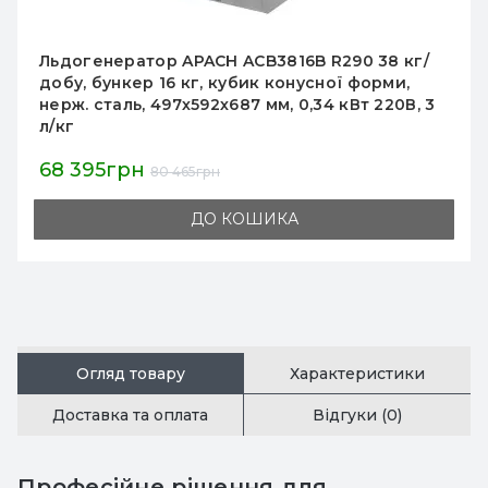
Льдогенератор Hurakan HKN-IMF17 заливний
пальчиковий лід 17 кг/добу, бункер 2,4 кг,
вода 3,2 л, нерж. сталь, 310x400x420 мм, для
барів, 220 В
10 084грн
11 863грн
ДО КОШИКА
Огляд товару
Характеристики
Доставка та оплата
Відгуки (0)
Професійне рішення для