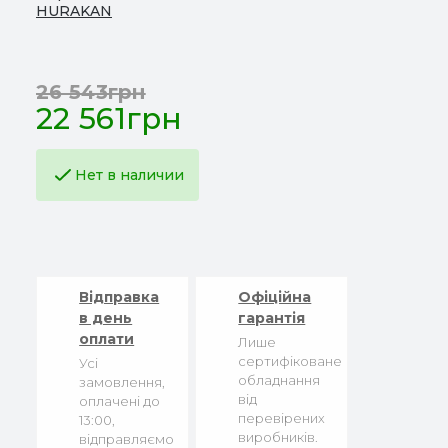
HURAKAN
26 543грн
22 561грн
Нет в наличии
Відправка
Офіційна
в день
гарантія
оплати
Лише
сертифіковане
Усі
обладнання
замовлення,
від
оплачені до
перевірених
13:00,
виробників.
відправляємо