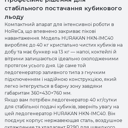
стабільного постачання кубикового
льоду
Компактний апарат для інтенсивної роботи в
HoReCa, що впевнено закриває пікові
навантаження. Модель HURAKAN HKN‑IMC40
виробляє до 40 кг кристально чистих кубиків на
добу та має бункер на 13 кг — напої, коктейлі й
вітрини залишаються ідеально охолодженими
протягом усього дня. Це саме той
ледогенератор заливного типа з гнучким
підключенням і надійною конструкцією, який
легко інтегрується в барну зону завдяки
габаритам 360×430×760 мм.
Якщо вам потрібен ледогенератор 40 кг/сутки
для стабільної подачі кубиків, зверніть увагу на
цей ледогенератор HURAKAN HKN-IMC40. Він
поєднує корпус нержавеющая сталь, воздушное
охлаждение та хладагент R290 для швидкого