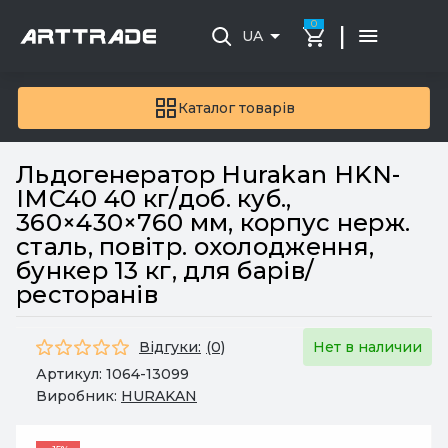
0
|
UA
Каталог товарів
Льдогенератор Hurakan HKN-
IMC40 40 кг/доб. куб.,
360×430×760 мм, корпус нерж.
сталь, повітр. охолодження,
бункер 13 кг, для барів/
ресторанів
Відгуки:
(0)
Нет в наличии
Артикул:
1064-13099
Виробник:
HURAKAN