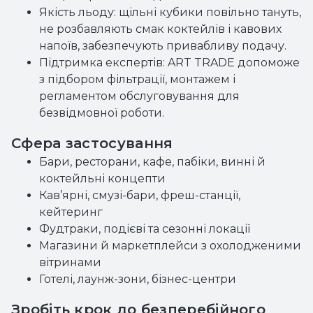
Якість льоду: щільні кубики повільно тануть,
не розбавляють смак коктейлів і кавових
напоїв, забезпечують привабливу подачу.
Підтримка експертів: ART TRADE допоможе
з підбором фільтрації, монтажем і
регламентом обслуговування для
безвідмовної роботи.
Сфера застосування
Бари, ресторани, кафе, пабіки, винні й
коктейльні концепти
Кав’ярні, смузі-бари, фреш-станції,
кейтеринг
Фудтраки, подієві та сезонні локації
Магазини й маркетплейси з охолодженими
вітринами
Готелі, лаунж-зони, бізнес-центри
Зробіть крок до безперебійного