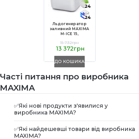
24
24
Льдогенератор
заливний MAXIMA
M-ICE 15,
пальчиковий лід, 15
15 732грн
кг/добу, пластик,
13 372грн
370х280х335 мм,
вода 2,2 л, для
кафе/барів
ДО КОШИКА
Часті питання про виробника
MAXIMA
✅Які нові продукти з'явилися у
виробника MAXIMA?
✅Які найдешевші товари від виробника
MAXIMA?