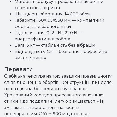
Матеріал корпусу: пресований алюміній,
хромоване покриття
Швидкість обертання: 14 000 об/хв
Габарити: 150×195×530 мм — компактний
формат для барної стійки
Підключення: 0,12 кВт, 220 В —
енергоефективна робота
Вага: 3 кг — стабільність без вібрацій
Відповідність: CE — безпечне професійне
використання
Переваги
Стабільна текстура напою завдяки правильному
співвідношенню обертів і конструкції шпинделя:
пінка щільна, без великих бульбашок.
Хромований корпус з пресованого алюмінію
стійкий до подряпин і легко очищається між
змінами — чистота помітна гостям і
перевіряючим. Об’єм 900 мл дозволяє