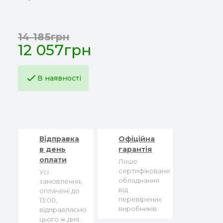
14 185грн
12 057грн
В наявності
Відправка
Офіційна
в день
гарантія
оплати
Лише
сертифіковане
Усі
обладнання
замовлення,
від
оплачені до
перевірених
13:00,
виробників.
відправляємо
цього ж дня.