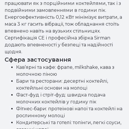
працювати як з порційними коктейлями, так і з
подвійними замовленнями в години пік.
Енергоефективність 0,12 кВт мінімізує витрати, а
маса 3 кг гасить вібрації, тож обладнання стоїть
впевнено навіть на вузьких стільницях.
Сертифікація CE і професійна збірка Sirman
додають впевненості у безпеці та надійності
щодня.
Сфера застосування
Кав’ярні та кафе: фрапе, milkshake, кава з
молочною піною
Бари та ресторани: десертні коктейлі,
коктейльні основи на молоці
Фаст-фуд і стріт-фуд: швидка подача
молочних коктейлів у годину пік
Фітнес-бари: протеїнові напої та коктейлі на
рослинному молоці
Кондитерські та готелі: топінги, легкі соуси,