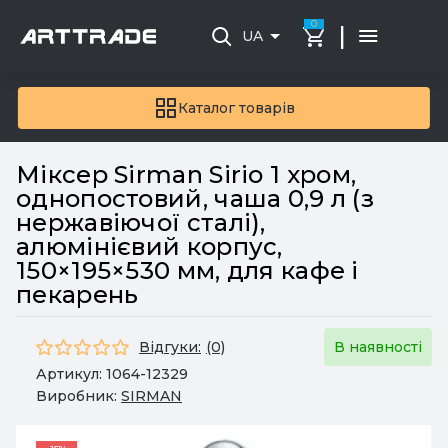
0
|
UA
Каталог товарів
Міксер Sirman Sirio 1 хром,
однопостовий, чаша 0,9 л (з
нержавіючої сталі),
алюмінієвий корпус,
150×195×530 мм, для кафе і
пекарень
Відгуки:
(0)
В наявності
Артикул:
1064-12329
Виробник:
SIRMAN