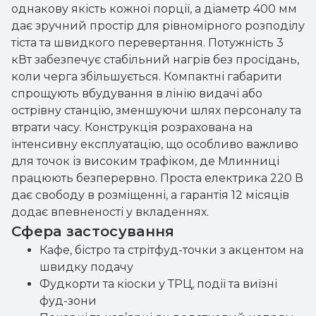
однакову якість кожної порції, а діаметр 400 мм
дає зручний простір для рівномірного розподілу
тіста та швидкого перевертання. Потужність 3
кВт забезпечує стабільний нагрів без просідань,
коли черга збільшується. Компактні габарити
спрощують вбудування в лінію видачі або
острівну станцію, зменшуючи шлях персоналу та
втрати часу. Конструкція розрахована на
інтенсивну експлуатацію, що особливо важливо
для точок із високим трафіком, де Млинниці
працюють безперервно. Проста електрика 220 В
дає свободу в розміщенні, а гарантія 12 місяців
додає впевненості у вкладеннях.
Сфера застосування
Кафе, бістро та стрітфуд-точки з акцентом на
швидку подачу
Фудкорти та кіоски у ТРЦ, події та виїзні
фуд-зони