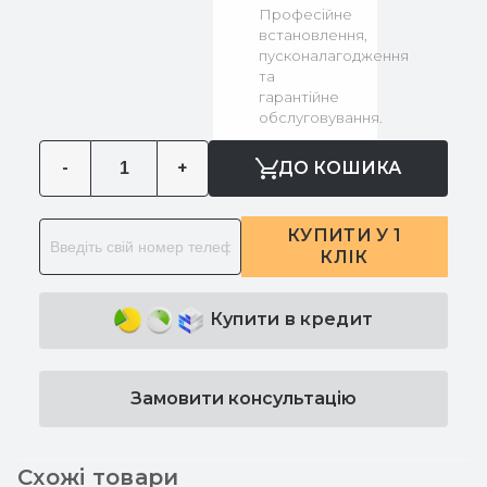
Професійне
встановлення,
пусконалагодження
та
гарантійне
обслуговування.
-
+
ДО КОШИКА
КУПИТИ У 1
КЛІК
Купити в кредит
Замовити консультацію
Схожі товари