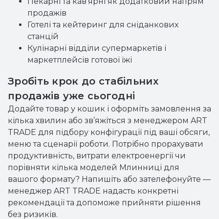
Пекарні та кав’ярні як додатковий напрям
продажів
Готелі та кейтеринг для сніданкових
станцій
Кулінарні відділи супермаркетів і
маркетплейсів готової їжі
Зробіть крок до стабільних
продажів уже сьогодні
Додайте товар у кошик і оформіть замовлення за
кілька хвилин або зв’яжіться з менеджером ART
TRADE для підбору конфігурації під ваші обсяги,
меню та сценарії роботи. Потрібно прорахувати
продуктивність, витрати електроенергії чи
порівняти кілька моделей Млинниці для
вашого формату? Напишіть або зателефонуйте —
менеджер ART TRADE надасть конкретні
рекомендації та допоможе прийняти рішення
без ризиків.