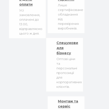
оплати
Лише
сертифіковане
Усі
обладнання
замовлення,
від
оплачені до
перевірених
13:00,
виробників.
відправляємо
цього ж дня.
Спецумови
для
бізнесу
Оптові ціни
та
персональні
пропозиції
для
корпоративних
клієнтів.
Монтаж та
сервіс