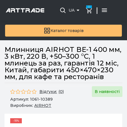
0
|
UA
Каталог товарів
Млинниця AIRHOT BE-1 400 мм,
3 кВт, 220 В, +50–300 °C, 1
млинець за раз, гарантія 12 міс,
Китай, габарити 450×470×230
мм, для кафе та ресторанів
Відгуки:
(0)
В наявності
Артикул:
1061-10389
Виробник:
AIRHOT
-15%