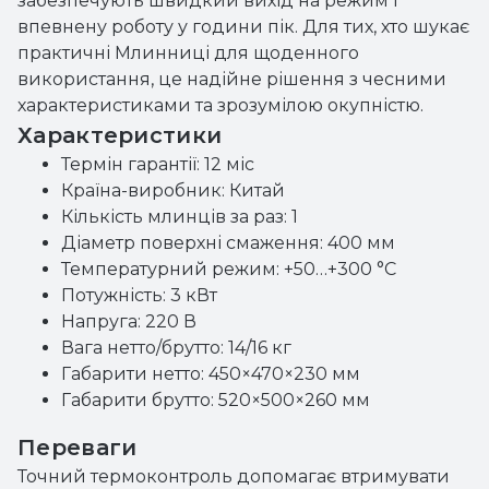
забезпечують швидкий вихід на режим і
впевнену роботу у години пік. Для тих, хто шукає
практичні Млинниці для щоденного
використання, це надійне рішення з чесними
характеристиками та зрозумілою окупністю.
Характеристики
Термін гарантії: 12 міс
Країна-виробник: Китай
Кількість млинців за раз: 1
Діаметр поверхні смаження: 400 мм
Температурний режим: +50…+300 °C
Потужність: 3 кВт
Напруга: 220 В
Вага нетто/брутто: 14/16 кг
Габарити нетто: 450×470×230 мм
Габарити брутто: 520×500×260 мм
Переваги
Точний термоконтроль допомагає втримувати