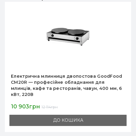
Електрична млинниця Remta KR5,
400х400х170 мм, 2.5 кВт, 220 В — професійне
обладнання для млинців та кафе, Туреччина
6 113грн
6 435грн
ДО КОШИКА