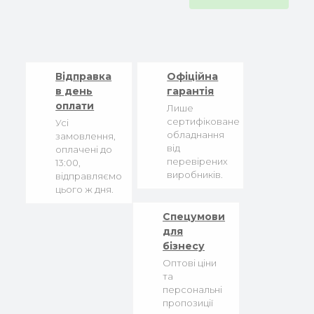
Відправка
Офіційна
в день
гарантія
оплати
Лише
сертифіковане
Усі
обладнання
замовлення,
від
оплачені до
перевірених
13:00,
виробників.
відправляємо
цього ж дня.
Спецумови
для
бізнесу
Оптові ціни
та
персональні
пропозиції