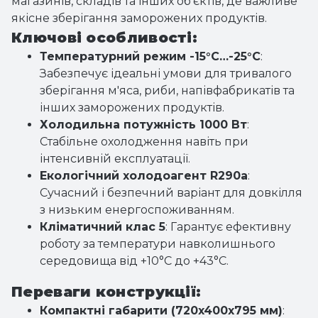
магазинів, складів та інших об'єктів, де важливе
якісне зберігання заморожених продуктів.
Ключові особливості:
Температурний режим -15°C…-25°C
:
Забезпечує ідеальні умови для тривалого
зберігання м'яса, риби, напівфабрикатів та
інших заморожених продуктів.
Холодильна потужність 1000 Вт
:
Стабільне охолодження навіть при
інтенсивній експлуатації.
Екологічний холодоагент R290a
:
Сучасний і безпечний варіант для довкілля
з низьким енергоспоживанням.
Кліматичний клас 5
: Гарантує ефективну
роботу за температури навколишнього
середовища від +10°C до +43°C.
Переваги конструкції:
Компактні габарити (720x400x795 мм)
: