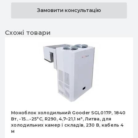
Замовити консультацію
Схожі товари
Моноблок холодильний Gooder SGM020P,
1850 Вт, R290, -5…+5°C, для камер 8,55–28,5 м³,
Литва, кабель 4 м, промислове охолодження