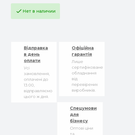
Нет в наличии
Відправка
Офіційна
в день
гарантія
оплати
Лише
сертифіковане
Усі
обладнання
замовлення,
від
оплачені до
перевірених
13:00,
виробників.
відправляємо
цього ж дня.
Спецумови
для
бізнесу
Оптові ціни
та