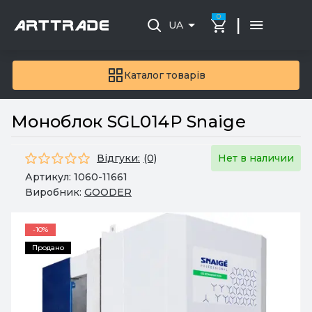
0
|
UA
Каталог товарів
Моноблок SGL014P Snaige
Відгуки:
(0)
Нет в наличии
Артикул:
1060-11661
Виробник:
GOODER
-10%
Продано