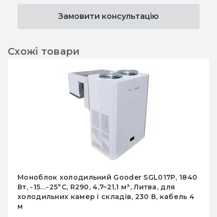
Замовити консультацію
Схожі товари
облок холодильний Gooder SGM020P,
Мон
0 Вт, R290, -5…+5°C, для камер 8,55–28,5 м³,
Вт, 
ва, кабель 4 м, промислове охолодження
хол
м