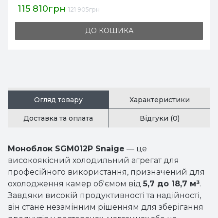
2 304грн
115
118 215грн
ДО КОШИКА
Огляд товару
Характеристики
Доставка та оплата
Відгуки (0)
Моноблок SGM012P Snaige
— це
високоякісний холодильний агрегат для
професійного використання, призначений для
охолодження камер об'ємом від
5,7 до 18,7 м³
.
Завдяки високій продуктивності та надійності,
він стане незамінним рішенням для зберігання