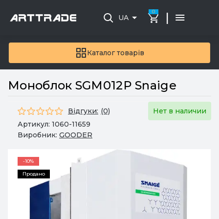
0
|
UA
Каталог товарів
Моноблок SGM012P Snaige
Відгуки:
(0)
Нет в наличии
Артикул:
1060-11659
Виробник:
GOODER
-10%
Продано