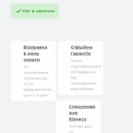
Нет в наличии
Відправка
Офіційна
в день
гарантія
оплати
Лише
сертифіковане
Усі
обладнання
замовлення,
від
оплачені до
перевірених
13:00,
виробників.
відправляємо
цього ж дня.
Спецумови
для
бізнесу
Оптові ціни
та