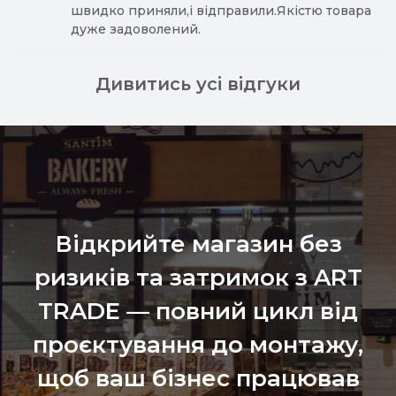
швидко приняли,і відправили.Якістю товара
дуже задоволений.
Дивитись усі відгуки
Відкрийте магазин без
ризиків та затримок з ART
TRADE — повний цикл від
проєктування до монтажу,
щоб ваш бізнес працював