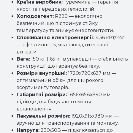
Країна виробник:
Туреччина — гарантія
якості та передових технологій.
Холодоагент:
R290 — екологічно
безпечний, що підтримує стійку
температуру та знижує енерговитрати.
Споживання електроенергії:
4,56 кВт/24г
— ефективність, яка заощадить ваші
витрати.
Вага:
150 кг (165 кг в упаковці) — стабільність
конструкції, що гарантує безпеку.
Розміри внутрішні:
1720х720х627 мм —
оптимальний об'єм для широкого
асортименту товарів.
Габаритні розміри:
1856х858х890 мм —
підійде для будь-якого місця
встановлення.
Пакувальні розміри:
1920х915х980 мм —
зручно для транспортування та монтажу.
Напруга:
230/50В — підключається до