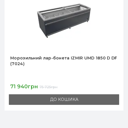
Морозильний лар-бонета IZMIR UMD 2500 D
DF VS - інвертор (7024)
98 877грн
104 081грн
ДО КОШИКА