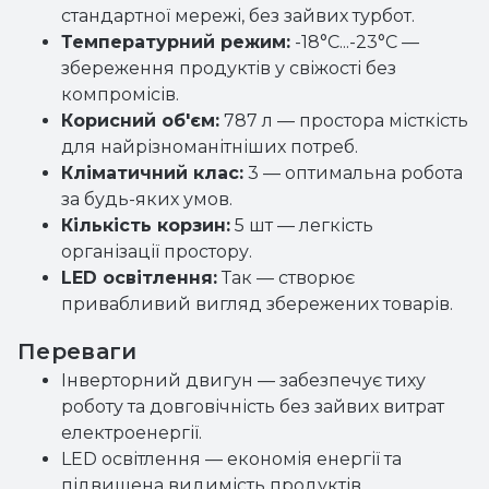
стандартної мережі, без зайвих турбот.
Температурний режим:
-18°C...-23°C —
збереження продуктів у свіжості без
компромісів.
Корисний об'єм:
787 л — простора місткість
для найрізноманітніших потреб.
Кліматичний клас:
3 — оптимальна робота
за будь-яких умов.
Кількість корзин:
5 шт — легкість
організації простору.
LED освітлення:
Так — створює
привабливий вигляд збережених товарів.
Переваги
Інверторний двигун — забезпечує тиху
роботу та довговічність без зайвих витрат
електроенергії.
LED освітлення — економія енергії та
підвищена видимість продуктів,