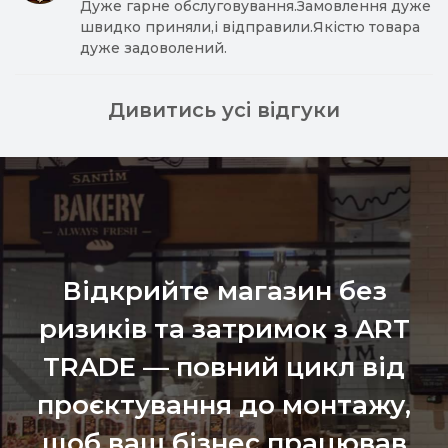
Дуже гарне обслуговування.Замовлення дуже
швидко приняли,і відправили.Якістю товара
дуже задоволений.
Дивитись усі відгуки
Відкрийте магазин без
ризиків та затримок з ART
TRADE — повний цикл від
проєктування до монтажу,
щоб ваш бізнес працював