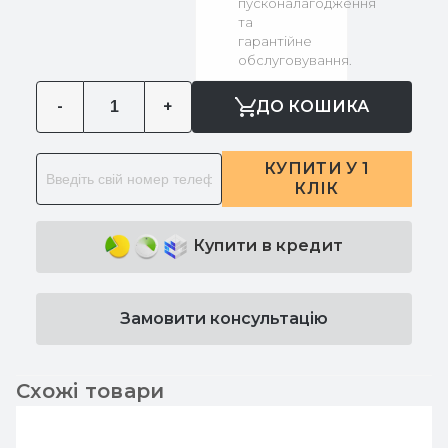
пусконалагодження
та
гарантійне
обслуговування.
-
+
ДО КОШИКА
КУПИТИ У 1
КЛІК
Купити в кредит
Замовити консультацію
Схожі товари