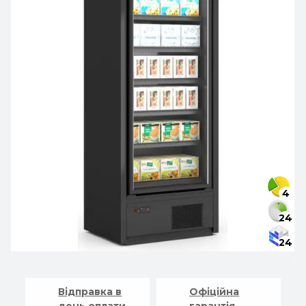
4
24
24
Відправка в
Офіційна