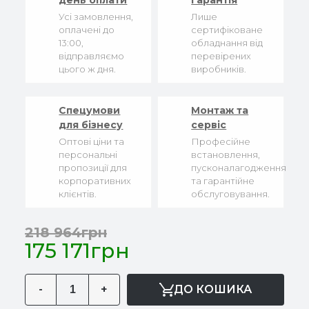
день оплати
гарантія
Усі замовлення,
Лише
оплачені до
сертифіковане
13:00,
обладнання від
відправляємо
перевірених
цього ж дня.
виробників.
Спецумови
Монтаж та
для бізнесу
сервіс
Оптові ціни та
Професійне
персональні
встановлення,
пропозиції для
пусконалагодження
корпоративних
та гарантійне
клієнтів.
обслуговування.
218 964грн
175 171грн
-
+
ДО КОШИКА