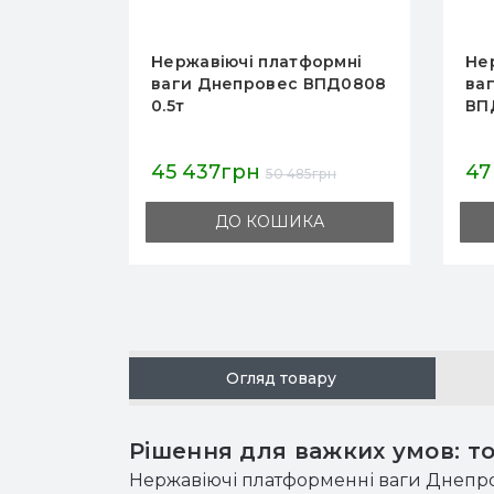
Нержавіючі платформні
Не
ваги Днепровес ВПД1515Н
ва
0.5т
0.5
61 997грн
45
68 885грн
ДО КОШИКА
Огляд товару
Рішення для важких умов: т
Нержавіючі платформенні ваги Днепрове