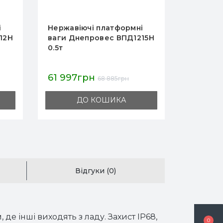
і
Нержавіючі платформні
Нержаві
ваги Днепровес ВПД1212Н
ваги Дн
0.5т
0.5т
55 787грн
61 997
61 985грн
ДО КОШИКА
Відгуки (0)
де інші виходять з ладу. Захист IP68,
0