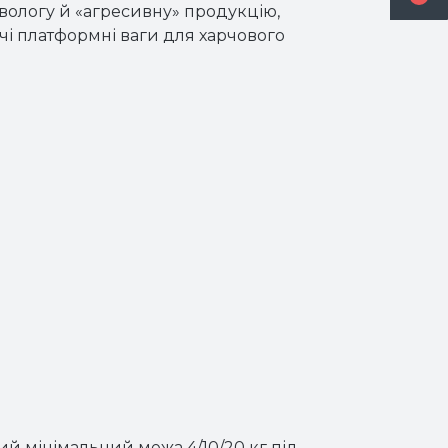
вологу й «агресивну» продукцію,
чі платформні ваги для харчового
ний мінімальний межа 4/10/20 кг під