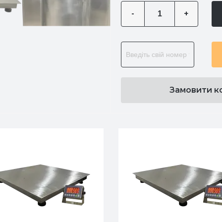
-
+
Замовити к