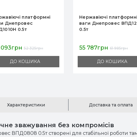
ржавіючі платформні
Нержавіючі платформн
ги Днепровес ВПД0808
ваги Днепровес
т
ВПД1010Н 0.5т
 437грн
47 093грн
50 485грн
52 325грн
ДО КОШИКА
ДО КОШИКА
Характеристики
Доставка та оплата
очне зважування без компромісів
с ВПД0808 0.5т створені для стабільної роботи там, 