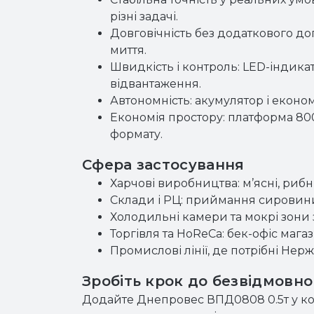
різні задачі.
Довговічність без додаткового до
миття.
Швидкість і контроль: LED-індика
відвантаження.
Автономність: акумулятор і еконо
Економія простору: платформа 80
формату.
Сфера застосування
Харчові виробництва: м’ясні, рибн
Склади і РЦ: приймання сировини
Холодильні камери та мокрі зони 
Торгівля та HoReCa: бек-офіс магази
Промислові лінії, де потрібні Нер
Зробіть крок до безвідмовн
Додайте Днепровес ВПД0808 0.5т у ко