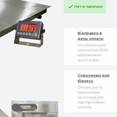
Нет в наличии
Відправка в
день оплати
Усі замовлення,
оплачені до 13:00,
відправляємо
цього ж дня.
Спецумови для
бізнесу
Оптові ціни та
персональні
пропозиції для
корпоративних
клієнтів.