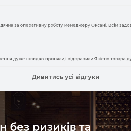
ячна за оперативну роботу менеджеру Оксані. Всім задово
лення дуже швидко приняли,і відправили.Якістю товара д
Дивитись усі відгуки
н без ризиків та