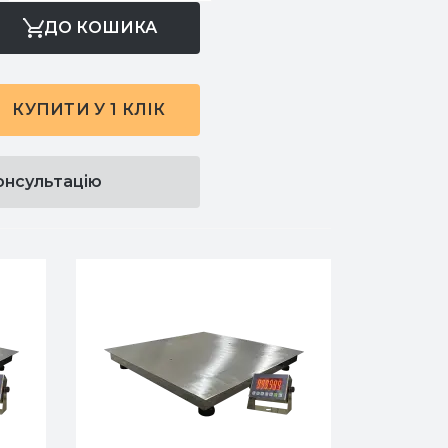
ДО КОШИКА
КУПИТИ У 1 КЛІК
онсультацію