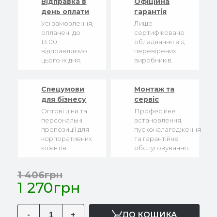
Відправка в
Офіційна
день оплати
гарантія
Усі замовлення,
Лише
оплачені до
сертифіковане
13:00,
обладнання від
відправляємо
перевірених
цього ж дня.
виробників.
Спецумови
Монтаж та
для бізнесу
сервіс
Оптові ціни та
Професійне
персональні
встановлення,
пропозиції для
пусконалагодження
корпоративних
та гарантійне
клієнтів.
обслуговування.
1 406грн
1 270грн
-
+
ДО КОШИКА