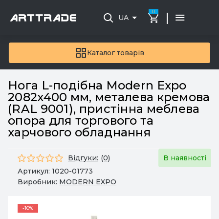
0
|
UA
Каталог товарів
Нога L-подібна Modern Expo
2082x400 мм, металева кремова
(RAL 9001), пристінна меблева
опора для торгового та
харчового обладнання
Відгуки:
(0)
В наявності
Артикул:
1020-01773
Виробник:
MODERN EXPO
-10%