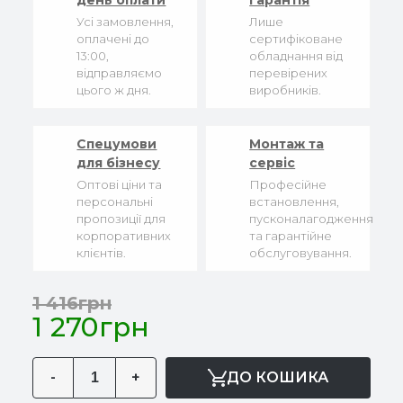
день оплати
гарантія
Усі замовлення,
Лише
оплачені до
сертифіковане
13:00,
обладнання від
відправляємо
перевірених
цього ж дня.
виробників.
Спецумови
Монтаж та
для бізнесу
сервіс
Оптові ціни та
Професійне
персональні
встановлення,
пропозиції для
пусконалагодження
корпоративних
та гарантійне
клієнтів.
обслуговування.
1 416грн
1 270грн
-
+
ДО КОШИКА