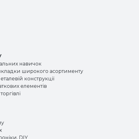
у
іальних навичок
 викладки широкого асортименту
металевій конструкції
аткових елементів
торгівлі
му
х
роніки, DIY