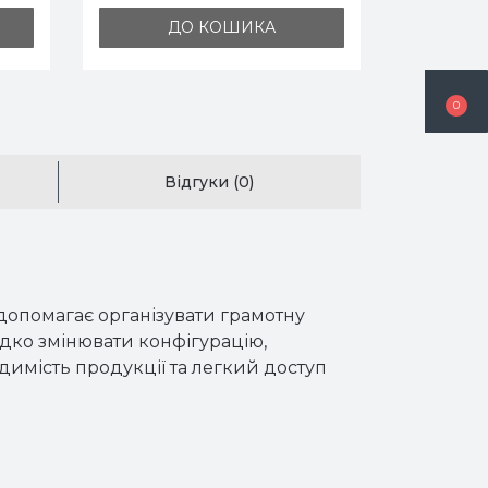
ДО КОШИКА
ДО КОШ
0
Відгуки (0)
допомагає організувати грамотну
идко змінювати конфігурацію,
димість продукції та легкий доступ