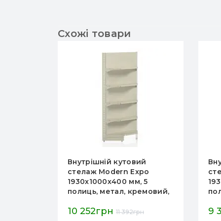
Схожі товари
Внутрішній кутовий
Внутрішній
стелаж Modern Expo
стелаж Mo
1930х1000х400 мм, 5
1930х1000х
полиць, метал, кремовий,
полиць, ме
для складу та магазину,
для складу
10 252грн
9 360грн
Україна
Україна
11 392грн