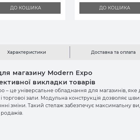
 КОШИКА
ДО КОШИКА
Характеристики
Доставка та оплата
для магазину Modern Expo
ективної викладки товарів
o – це універсальне обладнання для магазинів, яке 
ні торгової зали. Модульна конструкція дозволяє шв
онні зміни. Такий стелаж забезпечує максимальну ви
продажів.