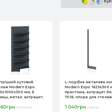
Куп
 кутовий
L-подібна металева нога
dern Expo
Modern Expo 1625x300 мм,
300 мм, 6
пристінна, антрацит RAL
тал, антрацит,
7016, опора для стелажів і
 та магазину,
вітрин, Україна
1 040грн
10 400грн
1 160грн