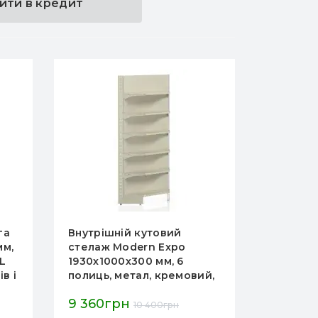
ити в кредит
Внутрішній кутовий
Внутрішній кут
стелаж Modern Expo
стелаж Modern 
1930х1000х300 мм, 6
1930х1000х400 м
полиць, метал, кремовий,
полиць, метал, 
для складу та магазину,
для складу та м
9 360грн
9 284грн
Україна
Україна
10 400грн
10 31