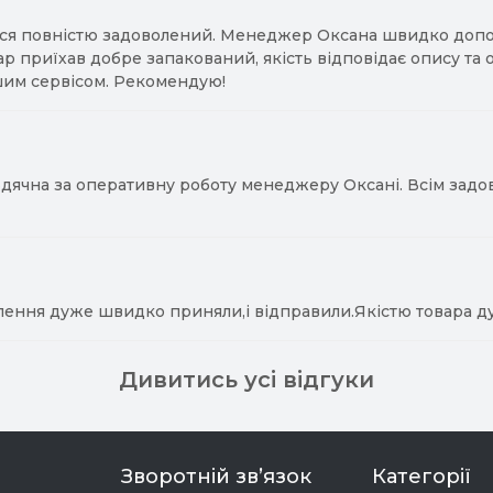
ся повністю задоволений. Менеджер Оксана швидко допомо
ар приїхав добре запакований, якість відповідає опису та
им сервісом. Рекомендую!
ячна за оперативну роботу менеджеру Оксані. Всім задово
лення дуже швидко приняли,і відправили.Якістю товара д
Дивитись усі відгуки
Зворотній зв’язок
Категорії