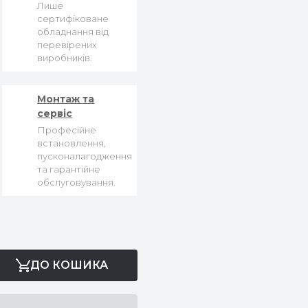
Лише
сертифіковане
обладнання від
перевірених
виробників.
Монтаж та
сервіс
Професійне
встановлення,
пусконалагодження
та гарантійне
обслуговування.
ДО КОШИКА