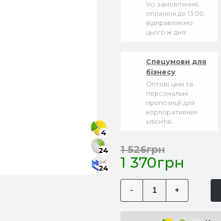
Усі замовлення,
оплачені до 13:00,
відправляємо
цього ж дня.
Спецумови для
бізнесу
Оптові ціни та
персональні
пропозиції для
корпоративних
клієнтів.
4
1 526грн
24
1 370грн
24
-
+