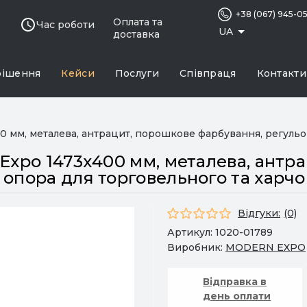
+38 (067) 945-0
Оплата та
Час роботи
UA
доставка
рішення
Кейси
Послуги
Співпраця
Контакти
0 мм, металева, антрацит, порошкове фарбування, регульо
 Expo 1473х400 мм, металева, антр
 опора для торговельного та харч
Відгуки:
(0)
Артикул:
1020-01789
Виробник:
MODERN EXPO
Відправка в
день оплати