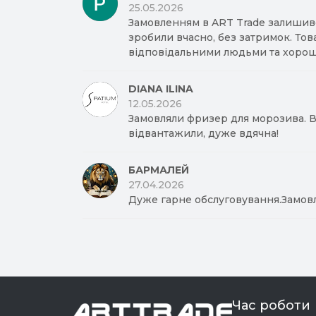
25.05.2026
Замовленням в ART Trade залишив
зробили вчасно, без затримок. Тов
відповідальними людьми та хорош
DIANA ILINA
12.05.2026
Замовляли фризер для морозива. Вд
відвантажили, дуже вдячна!
БАРМАЛЕЙ
27.04.2026
Дуже гарне обслуговування.Замов
Час роботи