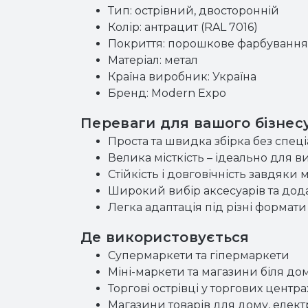
Тип: острівний, двосторонній
Колір: антрацит (RAL 7016)
Покриття: порошкове фарбування
Матеріал: метал
Країна виробник: Україна
Бренд: Modern Expo
Переваги для вашого бізнес
Проста та швидка збірка без спец
Велика місткість – ідеально для
Стійкість і довговічність завдяки 
Широкий вибір аксесуарів та дод
Легка адаптація під різні формати 
Де використовується
Супермаркети та гіпермаркети
Міні-маркети та магазини біля до
Торгові острівці у торгових центра
Магазини товарів для дому, елект