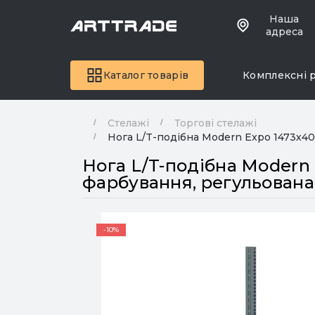
Наша
адреса
Каталог товарів
Комплексні 
Стелажі
Торгові стелажі
Нога L/T-подібна Modern Expo 1473х40
Нога L/T-подібна Modern
фарбування, регульована
-10%