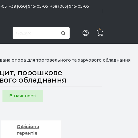
5-05
+38 (050) 945-05-05
+38 (063) 945-05-05
|
0
вана опора для торговельного та харчового обладнання
ацит, порошкове
ового обладнання
В наявності
Офіційна
гарантія