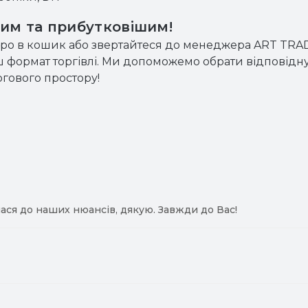
шим та прибутковішим!
po в кошик або звертайтеся до менеджера ART TRADE
 формат торгівлі. Ми допоможемо обрати відповідн
гового простору!
ася до наших нюансів, дякую. Завжди до Вас!