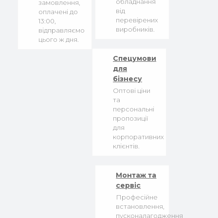
обладнання
замовлення,
від
оплачені до
перевірених
13:00,
виробників.
відправляємо
цього ж дня.
Спецумови
для
бізнесу
Оптові ціни
та
персональні
пропозиції
для
корпоративних
клієнтів.
Монтаж та
сервіс
Професійне
встановлення,
пусконалагодження