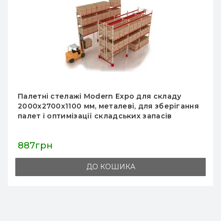
Палетний стелаж Modern Expo 3041x1825x1100
мм, основна секція, навантаження 1600 кг/
рівень, 2 палети, порошкове фарбування,
Україна
8 628грн
ДО КОШИКА