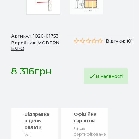
Артикул:
1020-01753
Відгуки:
(0)
Виробник:
MODERN
EXPO
8 316грн
В наявності
Відправка
Офіційна
в день
гарантія
оплати
Лише
сертифіковане
Усі