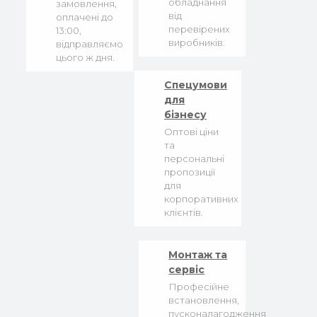
обладнання
замовлення,
від
оплачені до
перевірених
13:00,
виробників.
відправляємо
цього ж дня.
Спецумови
для
бізнесу
Оптові ціни
та
персональні
пропозиції
для
корпоративних
клієнтів.
Монтаж та
сервіс
Професійне
встановлення,
пусконалагодження