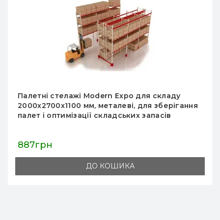
Металевий стелаж Modern Expo
2127x1825x1100 мм, основна секція, до 1600 кг/
рівень, порошкове фарбування, для складу та
магазину
5 748грн
ДО КОШИКА