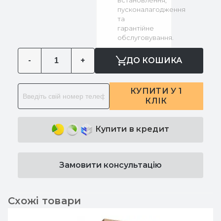
встановлення,
пусконалагодження
та
гарантійне
обслуговування.
-
+
ДО КОШИКА
КУПИТИ У 1
КЛІК
Купити в кредит
Замовити консультацію
Схожі товари