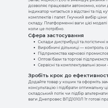
дозволяє працювати автономно, коли 
індикатор читається з відстані та пі
комплектів і палет. Гнучкий вибір ціни
складу. Платформенні ваги цієї модел
коли це потрібно.
Сфера застосування
Склади дистрибуції та логістичні
Виробничі дільниці — контроль си
Підприємства харчової промислово
Оптові бази та торгові підприємст
Сервісні та комплектувальні зони
Зробіть крок до ефективност
Додайте товар у кошик та оформіть за
консультацію і підібрати оптимальну ці
складський потік чи підбір альтерна
ваги Днепровес ВПД1010Л 1т готові пра