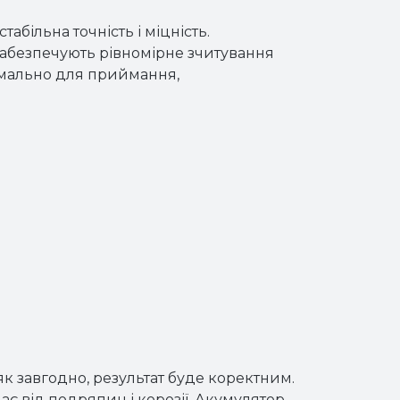
більна точність і міцність.
забезпечують рівномірне зчитування
имально для приймання,
к завгодно, результат буде коректним.
ає від подряпин і корозії. Акумулятор