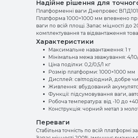
Надійне рішення для точного
Платформенні ваги Днепровес ВПД1010Л 
Платформа 1000×1000 мм впевнено прий
ваги по всій площі. Запас міцності д
комплектування та відвантаження това
Характеристики
Максимальне навантаження: 1 т
Мінімальна межа зважування: 4/10/
Ціна поділки: 0,2/0,5/1 кг
Розмір платформи: 1000×1000 мм
Дисплей: світлодіодний, добре чи
Живлення: вбудований акумулято
Функції: підсумовування ваги, 
Робоча температура: від -10 до +40
Конструкція: чорний метал з моло
Переваги
Стабільна точність по всій платформі 
Запас міцності 200% зменшує ризики пр