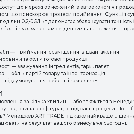
доступ до мережі обмежений, а автоекономія продо
д кутом, що прискорює процеси приймання. Функція с
 поділки 0,2/0,5/1 кг допомагає збалансувати точніст
і зібрані з урахуванням щоденних навантажень — пр
 хаби — приймання, розміщення, відвантаження
ровини та облік готової продукції
сті — зважування інгредієнтів, тари, палет
ва — облік партій товару та інвентаризація
 — підсумовування наборів і замовлень
і
мовлення за кілька хвилин — або зв’яжіться з мене
ну поділки та конфігурацію під ваші процеси. Потріб
тив? Менеджер ART TRADE підкаже найкраще рішення 
цювати на результат вашого бізнесу вже сьогодні.