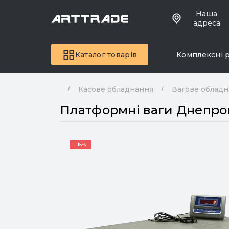
Наша
адреса
Каталог товарів
Комплексні 
Касове обладнання
Вагове облад
Платформні ваги Днепро
-15%