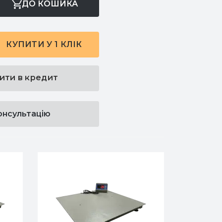
ДО КОШИКА
КУПИТИ У 1 КЛІК
ити в кредит
онсультацію