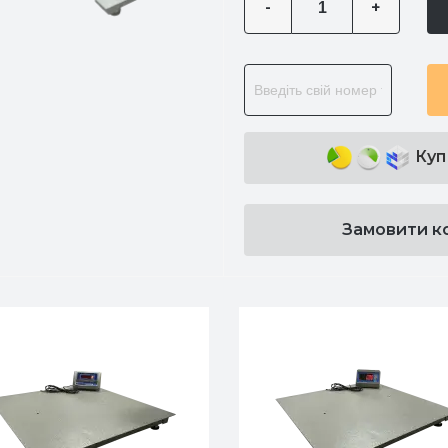
-
+
Куп
Замовити к