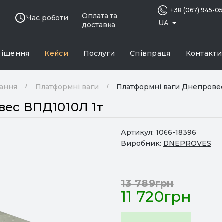
+38 (067) 945-0
Оплата та
Час роботи
UA
доставка
рішення
Кейси
Послуги
Співпраця
Контакти
нання
Платформні ваги
Платформні ваги Днепрове
вес ВПД1010Л 1т
Артикул:
1066-18396
Виробник:
DNEPROVES
13 789грн
11 720грн