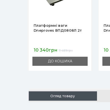
Платформні ваги
Пл
08Л 2т
Dneproves ВПД0808Л 0.5т
Дн
10 340грн
12
рн
11 489грн
А
ДО КОШИКА
Огляд товару