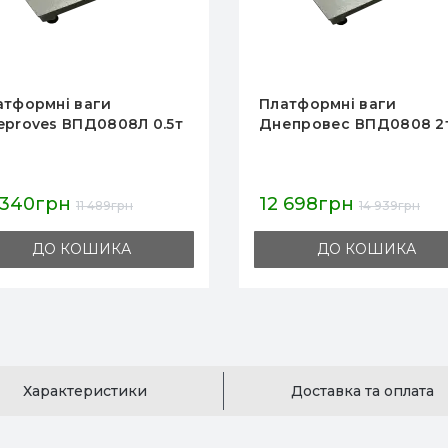
атформні ваги
Платформні ваги
епровес ВПД0808 2т
Днепровес ВПД0808 0.
 698грн
12 698грн
14 939грн
14 939грн
ДО КОШИКА
ДО КОШИКА
Характеристики
Доставка та оплата