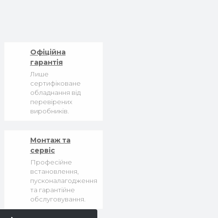
Офіційна
гарантія
Лише
сертифіковане
обладнання від
перевірених
виробників.
Монтаж та
сервіс
Професійне
встановлення,
пусконалагодження
та гарантійне
обслуговування.