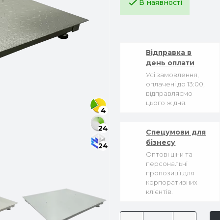
В наявності
Відправка в
день оплати
Усі замовлення,
оплачені до 13:00,
відправляємо
цього ж дня.
4
24
Спецумови для
бізнесу
24
Оптові ціни та
персональні
пропозиції для
корпоративних
клієнтів.