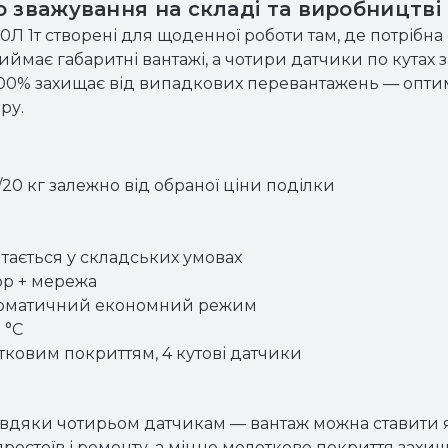
 зважування на складі та виробництві
1т створені для щоденної роботи там, де потрібна ста
має габаритні вантажі, а чотири датчики по кутах 
о 200% захищає від випадкових перевантажень — опт
ру.
20 кг залежно від обраної ціни поділки
тається у складських умовах
р + мережа
автоматичний економний режим
 °C
тковим покриттям, 4 кутові датчики
завдяки чотирьом датчикам — вантаж можна ставити я
остоїв і ремонту, а міцне молоткове покриття захищ