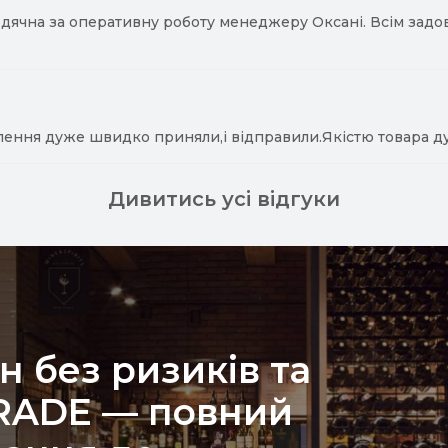
ячна за оперативну роботу менеджеру Оксані. Всім задово
лення дуже швидко приняли,і відправили.Якістю товара д
Дивитись усі відгуки
н без ризиків та
TRADE — повний